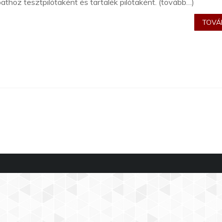
athoz tesztpilótaként és tartalék pilótaként. (tovább…)
TOVÁB