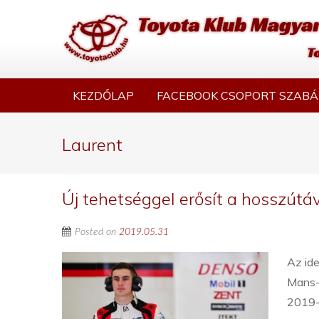
KEZDŐLAP
FACEBOOK CSOPORT SZABÁ
Laurent
Új tehetséggel erősít a hosszútá
Posted on
2019.05.31
Az id
Mans-
2019-