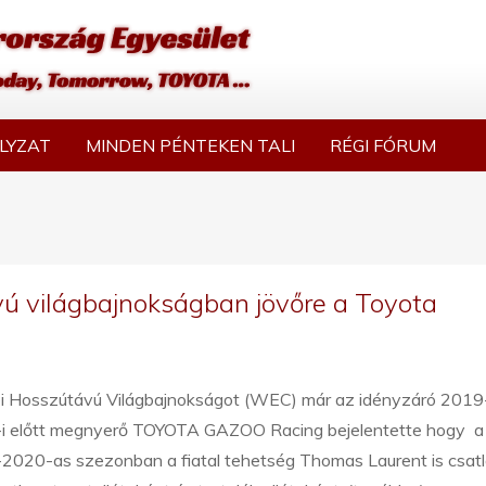
LYZAT
MINDEN PÉNTEKEN TALI
RÉGI FÓRUM
vú világbajnokságban jövőre a Toyota
ei Hosszútávú Világbajnokságot (WEC) már az idényzáró 2019
i előtt megnyerő TOYOTA GAZOO Racing bejelentette hogy a
2020-as szezonban a fiatal tehetség Thomas Laurent is csatl