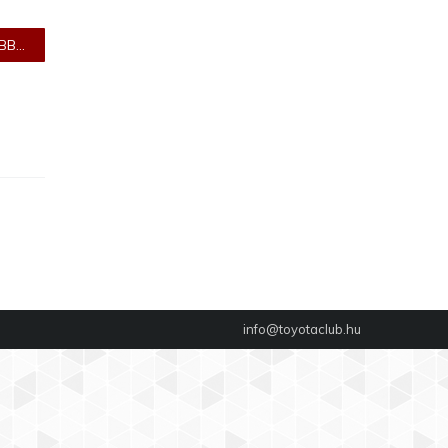
B...
info@toyotaclub.hu