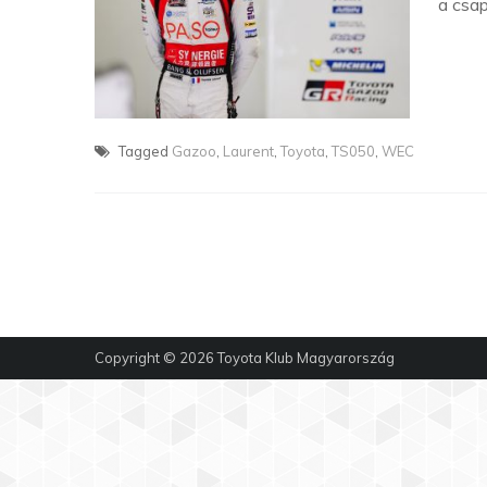
a csap
Tagged
Gazoo
,
Laurent
,
Toyota
,
TS050
,
WEC
Copyright © 2026
Toyota Klub Magyarország