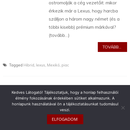
ostromolják a cég vezetőit: mikor
érkezik már a Lexus, hogy harcba
szálljon a három nagy német (és a
többi kisebb) prémium márkával?
(tovább…)
TOVÁBB...
Tagged
Hibrid
,
lexus
,
Mexikó
,
piac
Kedves Látogató! Tájékoztatjuk, hogy a honlap felhasználói
élmény fokozásának érdekében sütiket alkalmazunk. A
info@toyotaclub.hu
honlapunk használatával ön a tájékoztatásunkat tudomásul
veszi.
Copyright © 2026
Toyota Klub Magyarország
ELFOGADOM