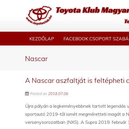
KEZDŐLAP
FACEBOOK CSOPORT SZABÁ
Nascar
A Nascar aszfaltját is feltépheti 
Posted on
2018.07.06
Újra pályán a legkeményebbnek tartott legendás v
sportautó 2019-től ismét megméretteti magát a
versenysorozatban (NXS). A Supra 2019. február 