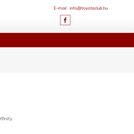
E-mail : info@toyotaclub.hu
s
finity