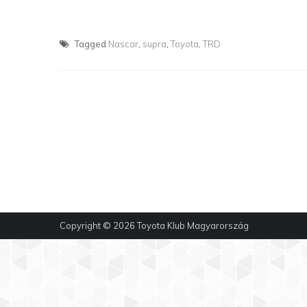
Tagged
Nascar
,
supra
,
Toyota
,
TRD
Copyright © 2026
Toyota Klub Magyarország