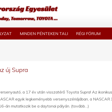
LYZAT
MINDEN PÉNTEKEN TALI
RÉGI FÓRUM
az új Supra
ersenyautó, a 17 év után visszatérő Toyota Supra! Az ikoniku
 NASCAR egyik legkeményebb versenyszériájában, a NASCAR X
16-án mutatkozik be a daytonai pályán. (tovább…)