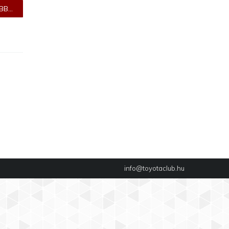
B...
info@toyotaclub.hu