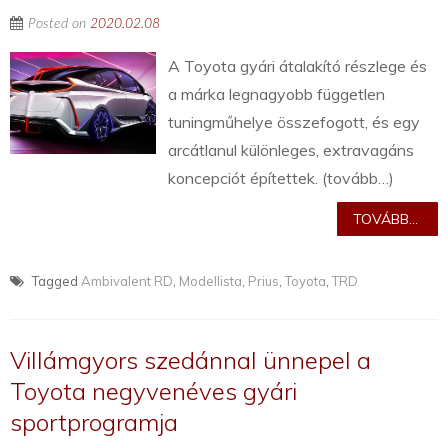
Posted on
2020.02.08
A Toyota gyári átalakító részlege és
a márka legnagyobb független
tuningműhelye összefogott, és egy
arcátlanul különleges, extravagáns
koncepciót építettek. (tovább…)
TOVÁBB...
Tagged
Ambivalent RD
,
Modellista
,
Prius
,
Toyota
,
TRD
Villámgyors szedánnal ünnepel a
Toyota negyvenéves gyári
sportprogramja