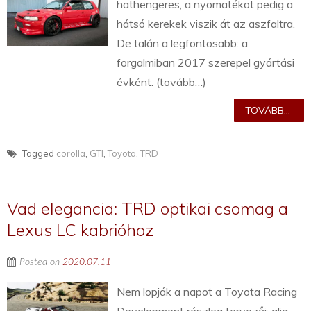
hathengeres, a nyomatékot pedig a
hátsó kerekek viszik át az aszfaltra.
De talán a legfontosabb: a
forgalmiban 2017 szerepel gyártási
évként. (tovább…)
TOVÁBB...
Tagged
corolla
,
GTI
,
Toyota
,
TRD
Vad elegancia: TRD optikai csomag a
Lexus LC kabrióhoz
Posted on
2020.07.11
Nem lopják a napot a Toyota Racing