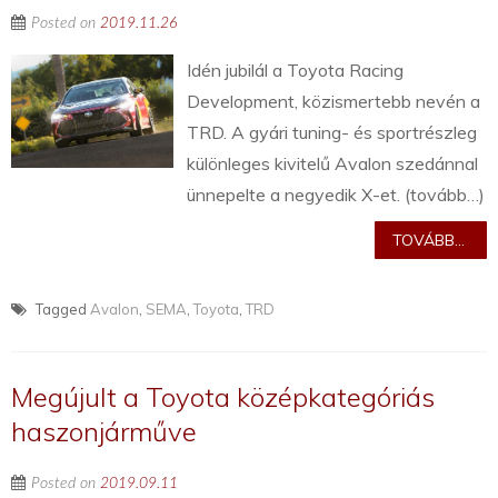
Posted on
2019.11.26
Idén jubilál a Toyota Racing
Development, közismertebb nevén a
TRD. A gyári tuning- és sportrészleg
különleges kivitelű Avalon szedánnal
ünnepelte a negyedik X-et. (tovább…)
TOVÁBB...
Tagged
Avalon
,
SEMA
,
Toyota
,
TRD
Megújult a Toyota középkategóriás
haszonjárműve
Posted on
2019.09.11