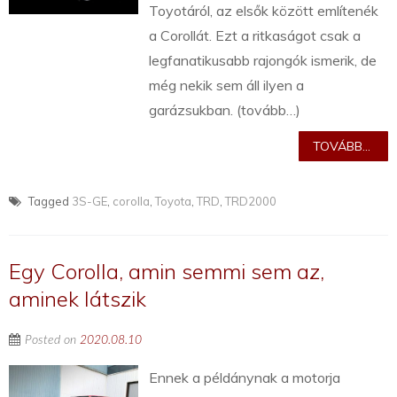
Toyotáról, az elsők között említenék
a Corollát. Ezt a ritkaságot csak a
legfanatikusabb rajongók ismerik, de
még nekik sem áll ilyen a
garázsukban. (tovább…)
TOVÁBB...
Tagged
3S-GE
,
corolla
,
Toyota
,
TRD
,
TRD2000
Egy Corolla, amin semmi sem az,
aminek látszik
Posted on
2020.08.10
Ennek a példánynak a motorja