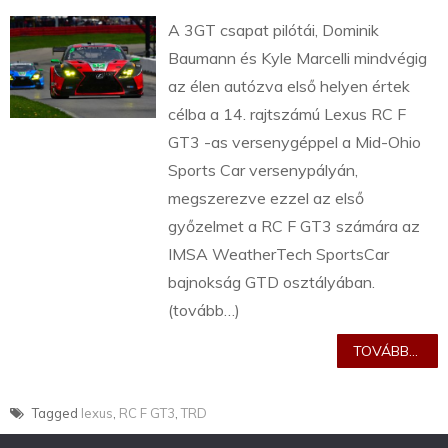
A 3GT csapat pilótái, Dominik
Baumann és Kyle Marcelli mindvégig
az élen autózva első helyen értek
célba a 14. rajtszámú Lexus RC F
GT3 -as versenygéppel a Mid-Ohio
Sports Car versenypályán,
megszerezve ezzel az első
győzelmet a RC F GT3 számára az
IMSA WeatherTech SportsCar
bajnokság GTD osztályában.
(tovább…)
TOVÁBB...
Tagged
lexus
,
RC F GT3
,
TRD