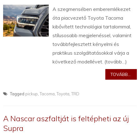
A szegmensében emberemlékezet
óta piacvezető Toyota Tacoma
kibővített technológiai tartalommal,
stílusosabb megjelenéssel, valamint
továbbfejlesztett kényelmi és
praktikus szolgáltatásokkal várja a
következő modellévet. (tovább…)
TOVÁBB...
Tagged
pickup
,
Tacoma
,
Toyota
,
TRD
A Nascar aszfaltját is feltépheti az új
Supra