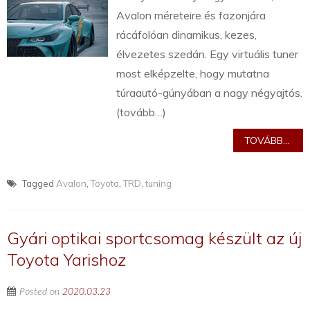
Avalon méreteire és fazonjára
rácáfolóan dinamikus, kezes,
élvezetes szedán. Egy virtuális tuner
most elképzelte, hogy mutatna
túraautó-gúnyában a nagy négyajtós.
(tovább…)
TOVÁBB...
Tagged
Avalon
,
Toyota
,
TRD
,
tuning
Gyári optikai sportcsomag készült az új
Toyota Yarishoz
Posted on
2020.03.23