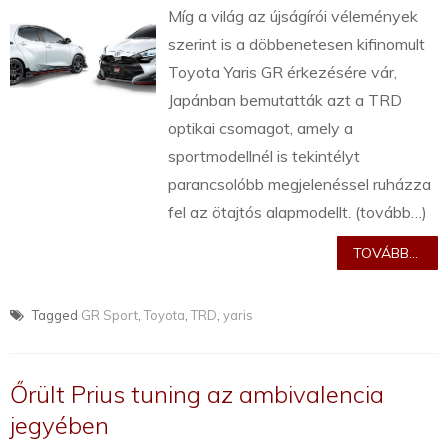
Míg a világ az újságírói vélemények
szerint is a döbbenetesen kifinomult
Toyota Yaris GR érkezésére vár,
Japánban bemutatták azt a TRD
optikai csomagot, amely a
sportmodellnél is tekintélyt
parancsolóbb megjelenéssel ruházza
fel az ötajtós alapmodellt. (tovább…)
TOVÁBB...
Tagged
GR Sport
,
Toyota
,
TRD
,
yaris
Őrült Prius tuning az ambivalencia
jegyében