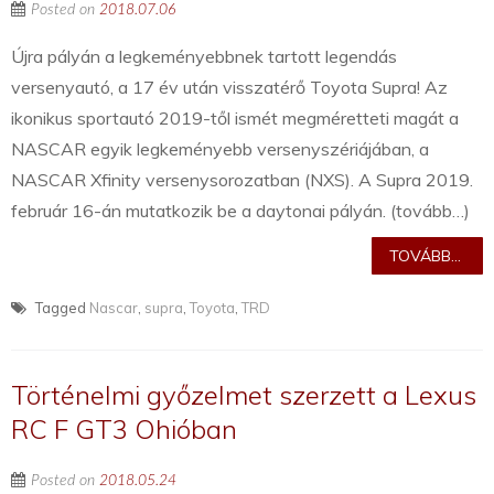
Posted on
2018.07.06
Újra pályán a legkeményebbnek tartott legendás
versenyautó, a 17 év után visszatérő Toyota Supra! Az
ikonikus sportautó 2019-től ismét megméretteti magát a
NASCAR egyik legkeményebb versenyszériájában, a
NASCAR Xfinity versenysorozatban (NXS). A Supra 2019.
február 16-án mutatkozik be a daytonai pályán. (tovább…)
TOVÁBB...
Tagged
Nascar
,
supra
,
Toyota
,
TRD
Történelmi győzelmet szerzett a Lexus
RC F GT3 Ohióban
Posted on
2018.05.24