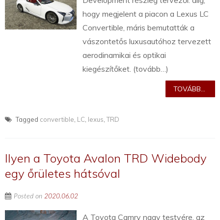
Development részleg tervezői: alig,
hogy megjelent a piacon a Lexus LC
Convertible, máris bemutatták a
vászontetős luxusautóhoz tervezett
aerodinamikai és optikai
kiegészítőket. (tovább…)
TOVÁBB...
Tagged
convertible
,
LC
,
lexus
,
TRD
Ilyen a Toyota Avalon TRD Widebody
egy őrületes hátsóval
Posted on
2020.06.02
A Toyota Camry nagy testvére, az