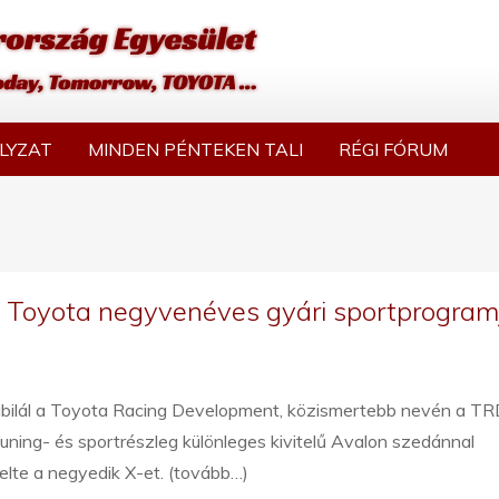
LYZAT
MINDEN PÉNTEKEN TALI
RÉGI FÓRUM
a Toyota negyvenéves gyári sportprogram
jubilál a Toyota Racing Development, közismertebb nevén a TR
tuning- és sportrészleg különleges kivitelű Avalon szedánnal
lte a negyedik X-et. (tovább…)