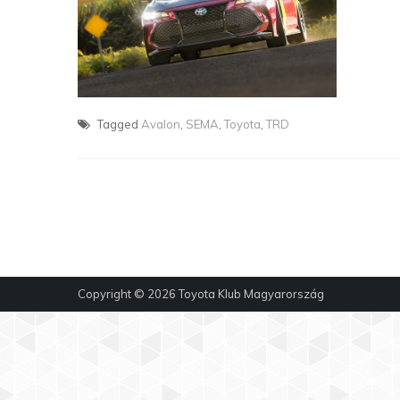
Tagged
Avalon
,
SEMA
,
Toyota
,
TRD
Copyright © 2026
Toyota Klub Magyarország