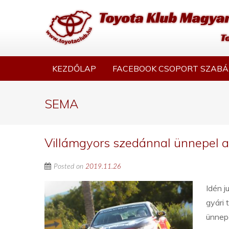
KEZDŐLAP
FACEBOOK CSOPORT SZABÁ
SEMA
Villámgyors szedánnal ünnepel 
Posted on
2019.11.26
Idén 
gyári 
ünnepe