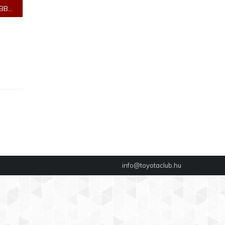
B...
info@toyotaclub.hu