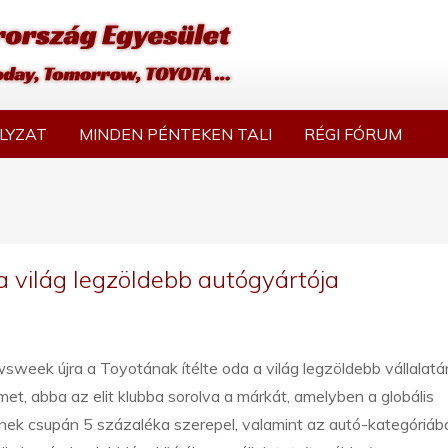
LYZAT
MINDEN PÉNTEKEN TALI
RÉGI FÓRUM
a világ legzöldebb autógyártója
week újra a Toyotának ítélte oda a világ legzöldebb vállalat
ímet, abba az elit klubba sorolva a márkát, amelyben a globális
nek csupán 5 százaléka szerepel, valamint az autó-kategóriáb