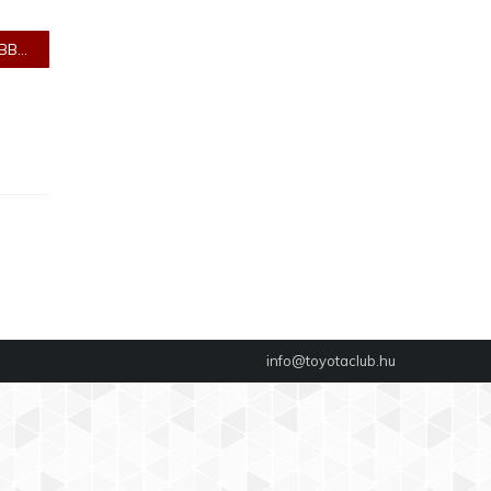
B...
info@toyotaclub.hu