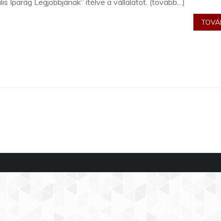
lis Iparág Legjobbjának” ítélve a vállalatot. (tovább…)
TOVÁB