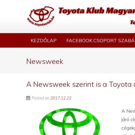
KEZDŐLAP
FACEBOOK CSOPORT SZABÁ
Newsweek
A Newsweek szerint is a Toyota 
Posted on
2017.12.22
A News
járó c
cégek