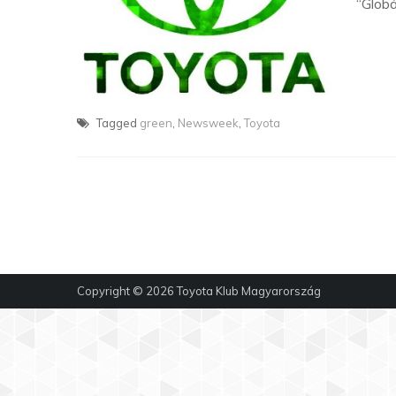
“Globá
Tagged
green
,
Newsweek
,
Toyota
Copyright © 2026
Toyota Klub Magyarország