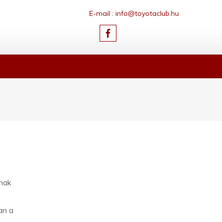
E-mail : info@toyotaclub.hu
ának
an a