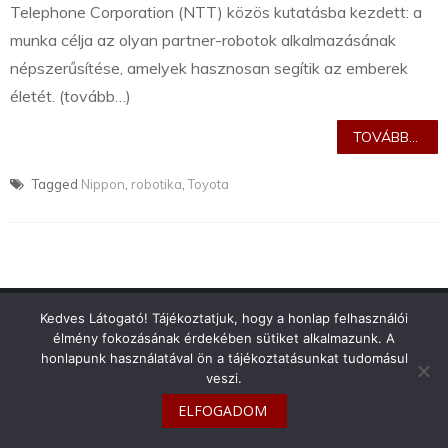
Telephone Corporation (NTT) közös kutatásba kezdett: a
munka célja az olyan partner-robotok alkalmazásának
népszerűsítése, amelyek hasznosan segítik az emberek
életét. (tovább…)
TOVÁBB...
Tagged
Nippon
,
robotika
,
Toyota
info@toyotaclub.hu
Kedves Látogató! Tájékoztatjuk, hogy a honlap felhasználói
élmény fokozásának érdekében sütiket alkalmazunk. A
Copyright © 2026
Toyota Klub Magyarország
honlapunk használatával ön a tájékoztatásunkat tudomásul
veszi.
ELFOGADOM