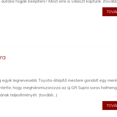
 autóba fogják beépíteni? Most erre is választ kaptunk. (továb
TOVÁB
ra
ág egyik legnevesebb Toyota-átépítő mestere gondolt egy meré
entette, hogy megháromszorozza az új GR Supra soros hatheng
ának teljesítményét. (tovább…)
TOVÁB