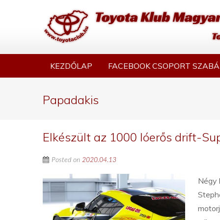
KEZDŐLAP
FACEBOOK CSOPORT SZABÁ
Papadakis
Elkészült az 1000 lóerős drift-Su
Posted on
2020.04.13
Négy h
Steph
motorj