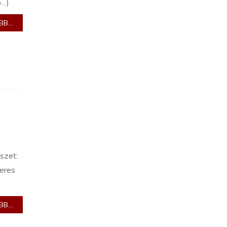
b…)
B...
szet:
eres
B...