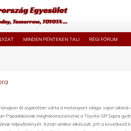
LYZAT
MINDEN PÉNTEKEN TALI
RÉGI FÓRUM
pra
ónapon át izgatottan várta a motorsport világa, vajon sikerül-
an Papadakisnak megháromszoroznia a Toyota GR Supra gyár
ának teljesítményét. Aztán amikor elkészült, jött a következő k