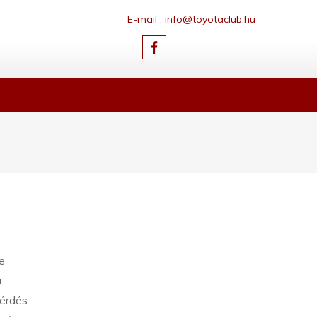
E-mail : info@toyotaclub.hu
e
i
érdés: