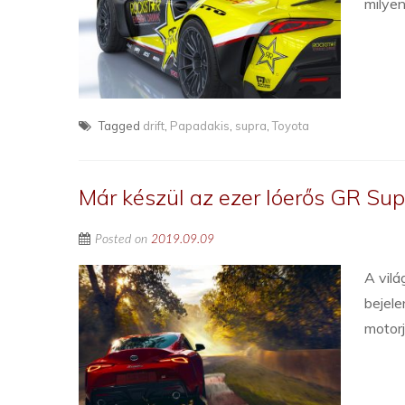
milyen
Tagged
drift
,
Papadakis
,
supra
,
Toyota
Már készül az ezer lóerős GR Sup
Posted on
2019.09.09
A vil
bejel
motorj