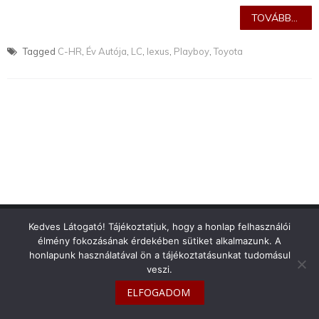
TOVÁBB...
Tagged
C-HR
,
Év Autója
,
LC
,
lexus
,
Playboy
,
Toyota
info@toyotaclub.hu
Kedves Látogató! Tájékoztatjuk, hogy a honlap felhasználói
élmény fokozásának érdekében sütiket alkalmazunk. A
Copyright © 2026
Toyota Klub Magyarország
honlapunk használatával ön a tájékoztatásunkat tudomásul
veszi.
ELFOGADOM