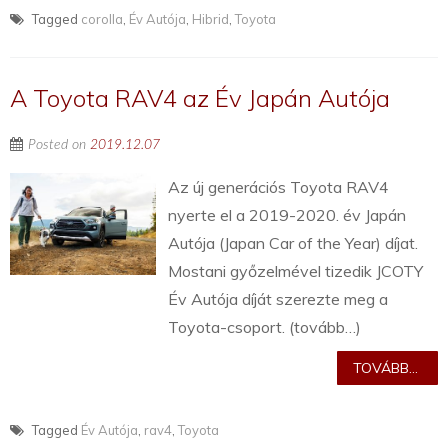
Tagged
corolla
,
Év Autója
,
Hibrid
,
Toyota
A Toyota RAV4 az Év Japán Autója
Posted on
2019.12.07
Az új generációs Toyota RAV4
nyerte el a 2019-2020. év Japán
Autója (Japan Car of the Year) díjat.
Mostani győzelmével tizedik JCOTY
Év Autója díját szerezte meg a
Toyota-csoport. (tovább…)
TOVÁBB...
Tagged
Év Autója
,
rav4
,
Toyota