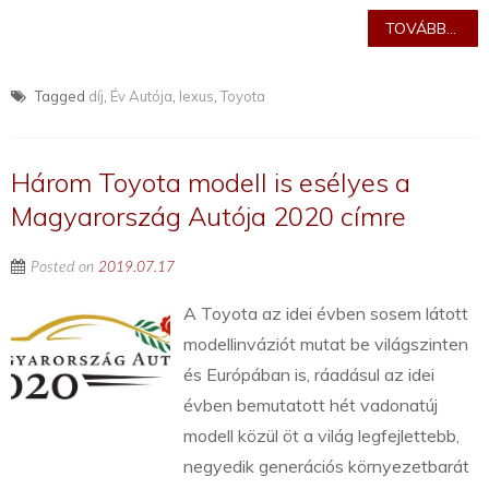
TOVÁBB...
Tagged
díj
,
Év Autója
,
lexus
,
Toyota
Három Toyota modell is esélyes a
Magyarország Autója 2020 címre
Posted on
2019.07.17
A Toyota az idei évben sosem látott
modellinváziót mutat be világszinten
és Európában is, ráadásul az idei
évben bemutatott hét vadonatúj
modell közül öt a világ legfejlettebb,
negyedik generációs környezetbarát