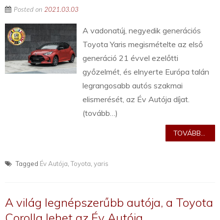
Posted on
2021.03.03
A vadonatúj, negyedik generációs
Toyota Yaris megismételte az első
generáció 21 évvel ezelőtti
győzelmét, és elnyerte Európa talán
legrangosabb autós szakmai
elismerését, az Év Autója díjat.
(tovább…)
TOVÁBB...
Tagged
Év Autója
,
Toyota
,
yaris
A világ legnépszerűbb autója, a Toyota
Corolla lehet az Év Autója