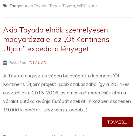
Tagged
Akio Toyoda
,
Tanak
,
Toyota
,
WRC
,
yaris
Akio Toyoda elnök személyesen
magyarázza el az „Öt Kontinens
Útjain” expedíció lényegét
Posted on
2017.09.02
A Toyota augusztus végén belevágott a legendás 'Öt
Kontinens Útjain' projekt újabb szakaszába, így a 2014-es
ausztrál és a 2015-2016-os amerikai* expedíciók után a
vállalat autókaravánja Európát szeli át, miközben összesen
19.000 kilométert tesz meg. (tovább…)
TOVÁBB...