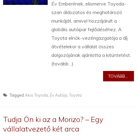
Év Emberének, elismerve Toyoda-
szan áldozatos és meghatározó
munkáját, amivel hozzájárult a
globális autóipar fejlődéséhez. A
Toyota elnök-vezérigazgatója a díj
átvételekor a vállalat összes
dolgozójának ajánlotta a kitüntetést.
(tovább…)
TOVÁBB...
Tagged
Akio Toyoda
,
Év Autója
,
Toyota
Tudja Ön ki az a Morizo? – Egy
vállalatvezető két arca