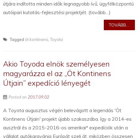
útjára indította minden idők legnagyobb ívű, ügyfélközpontú
autóipari kutatás-fejlesztési projektjét. (tovább…)
TOVÁBB...
Tagged
öt kontinens
,
Toyota
Akio Toyoda elnök személyesen
magyarázza el az „Öt Kontinens
Útjain” expedíció lényegét
Posted on
2017.09.02
A Toyota augusztus végén belevágott a legendás 'Öt
Kontinens Útjain' projekt újabb szakaszába, így a 2014-es
ausztrál és a 2015-2016-os amerikai* expedíciók után a
vállalat autókaravánja Európát szeli át, miközben összesen