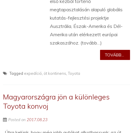
első kézből történő
megtapasztalásán alapuló globális
kutatás-fejlesztési projektje
Ausztrália, Észak-Amerika és Dél-
Amerika után elérkezett európai
szakaszához. (tovább…)
TOVÁBB...
Tagged
expedíció
,
öt kontinens
,
Toyota
Magyarországra jön a különleges
Toyota konvoj
Posted on
2017.08.23
„Útra kelünk, hogy még jobb autókat alkothassunk: az út