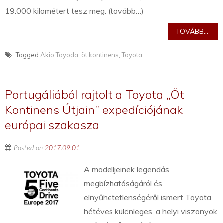
19.000 kilométert tesz meg. (tovább…)
TOVÁBB...
Tagged
Akio Toyoda
,
öt kontinens
,
Toyota
Portugáliából rajtolt a Toyota „Öt
Kontinens Útjain” expedíciójának
európai szakasza
Posted on
2017.09.01
A modelljeinek legendás
megbízhatóságáról és
elnyűhetetlenségéről ismert Toyota
hétéves különleges, a helyi viszonyok