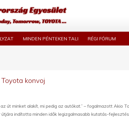
LYZAT
MINDEN PÉNTEKEN TALI
RÉGI FÓRUM
 Toyota konvoj
az út minket alakít, mi pedig az autókat.” – fogalmazott Akio T
tjára indította minden idők legizgalmasabb kutatás-fejlesztés