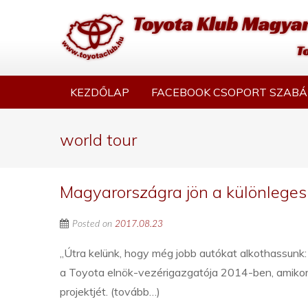
KEZDŐLAP
FACEBOOK CSOPORT SZABÁ
world tour
Magyarországra jön a különleges
Posted on
2017.08.23
„Útra kelünk, hogy még jobb autókat alkothassunk: 
a Toyota elnök-vezérigazgatója 2014-ben, amikor ú
projektjét. (tovább…)