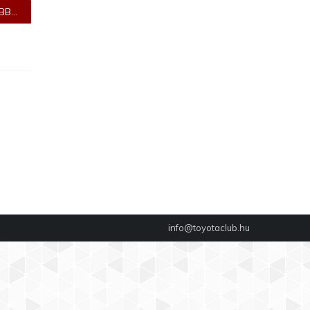
B...
info@toyotaclub.hu