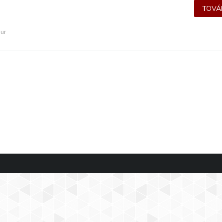
TOVÁB
our