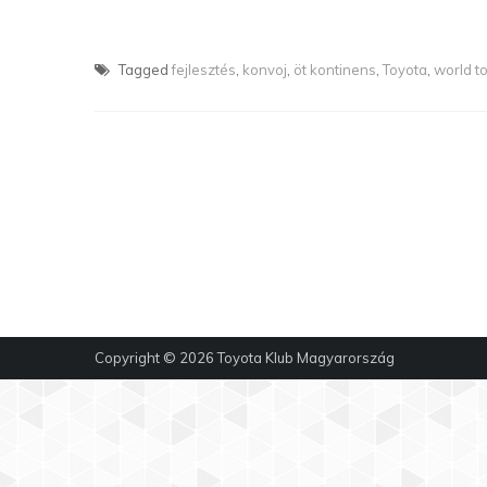
Tagged
fejlesztés
,
konvoj
,
öt kontinens
,
Toyota
,
world t
Copyright © 2026
Toyota Klub Magyarország