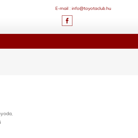
E-mail : info@toyotaclub.hu
oyoda,
i