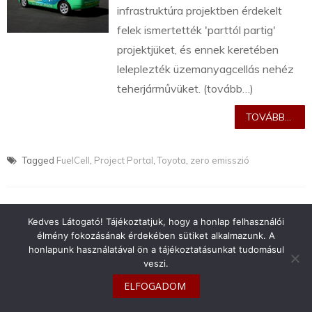
infrastruktúra projektben érdekelt
felek ismertették 'parttól partig'
projektjüket, és ennek keretében
leleplezték üzemanyagcellás nehéz
teherjárművüket. (tovább…)
TOVÁBB...
Tagged
FuelCell
,
Project Portal
,
Toyota
,
zero emisszió
Kedves Látogató! Tájékoztatjuk, hogy a honlap felhasználói
élmény fokozásának érdekében sütiket alkalmazunk. A
info@toyotaclub.hu
honlapunk használatával ön a tájékoztatásunkat tudomásul
veszi.
Copyright © 2026
Toyota Klub Magyarország
ELFOGADOM