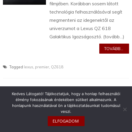
filmjében. Korábban sosem látott
technológia felhasználásával segít
megmenteni az idegenektől az
univerzumot a Lexus QZ 618
Galaktikus Igazságosztó. (tovább…)
TOVÁBB...
Tagged
lexus
,
premier
,
QZ618
Kedves Látogató! Tájékoztatjuk, hogy a honlap felhasználói
élmény fokozásának érdekében sütiket alkalmazunk. A
info@toyotaclub.hu
honlapunk használatával ön a tájékoztatásunkat tudomásul
veszi.
Copyright © 2026
Toyota Klub Magyarország
ELFOGADOM