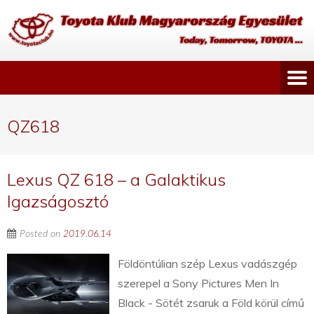
QZ618
Lexus QZ 618 – a Galaktikus
Igazságosztó
Posted on
2019.06.14
Földöntúlian szép Lexus vadászgép
szerepel a Sony Pictures Men In
Black - Sötét zsaruk a Föld körül című