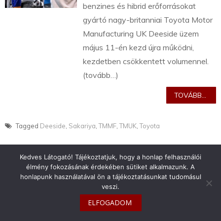
benzines és hibrid erőforrásokat
gyártó nagy-britanniai Toyota Motor
Manufacturing UK Deeside üzem
május 11-én kezd újra működni,
kezdetben csökkentett volumennel.
(tovább…)
TOVÁBB...
Tagged
Deeside
,
Sakariya
,
TMMF
,
TMUK
,
Toyota
Kedves Látogató! Tájékoztatjuk, hogy a honlap felhasználói
élmény fokozásának érdekében sütiket alkalmazunk. A
honlapunk használatával ön a tájékoztatásunkat tudomásul
veszi.
info@toyotaclub.hu
ELFOGADOM
Copyright © 2026
Toyota Klub Magyarország