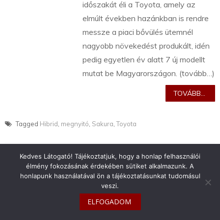
időszakát éli a Toyota, amely az
elmúlt években hazánkban is rendre
messze a piaci bővülés ütemnél
nagyobb növekedést produkált, idén
pedig egyetlen év alatt 7 új modellt
mutat be Magyarországon. (tovább…)
TOVÁBB...
Tagged
Hibrid
,
megnyitó
,
Sakura
,
Toyota
Kedves Látogató! Tájékoztatjuk, hogy a honlap felhasználói
élmény fokozásának érdekében sütiket alkalmazunk. A
honlapunk használatával ön a tájékoztatásunkat tudomásul
info@toyotaclub.hu
veszi.
Copyright © 2026
Toyota Klub Magyarország
ELFOGADOM