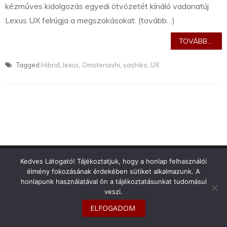
kézműves kidolgozás egyedi ötvözetét kínáló vadonatúj
Lexus UX felrúgja a megszokásokat. (tovább…)
TOVÁBB...
Tagged
Hibrid
,
lexus
,
Omotenashi
,
sashiko
,
UX
info@toyotaclub.hu
Kedves Látogató! Tájékoztatjuk, hogy a honlap felhasználói
élmény fokozásának érdekében sütiket alkalmazunk. A
Copyright © 2026
Toyota Klub Magyarország
honlapunk használatával ön a tájékoztatásunkat tudomásul
veszi.
ELFOGADOM