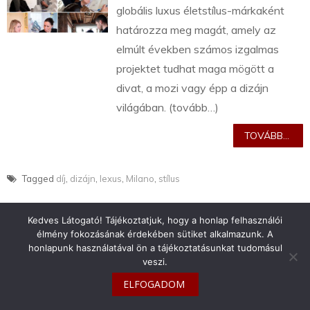
globális luxus életstílus-márkaként
határozza meg magát, amely az
elmúlt években számos izgalmas
projektet tudhat maga mögött a
divat, a mozi vagy épp a dizájn
világában. (tovább…)
TOVÁBB...
Tagged
díj
,
dizájn
,
lexus
,
Milano
,
stílus
Kedves Látogató! Tájékoztatjuk, hogy a honlap felhasználói
élmény fokozásának érdekében sütiket alkalmazunk. A
honlapunk használatával ön a tájékoztatásunkat tudomásul
veszi.
info@toyotaclub.hu
ELFOGADOM
Copyright © 2026
Toyota Klub Magyarország