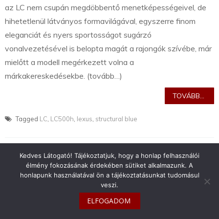
az LC nem csupán megdöbbentő menetképességeivel, de
hihetetlenül látványos formavilágával, egyszerre finom
eleganciát és nyers sportosságot sugárzó
vonalvezetésével is belopta magát a rajongók szívébe, már
mielőtt a modell megérkezett volna a
márkakereskedésekbe. (tovább…)
TOVÁBB...
Tagged
LC
,
LC500h
,
lexus
,
structural blue
Kedves Látogató! Tájékoztatjuk, hogy a honlap felhasználói
élmény fokozásának érdekében sütiket alkalmazunk. A
honlapunk használatával ön a tájékoztatásunkat tudomásul
info@toyotaclub.hu
veszi.
Copyright © 2026
Toyota Klub Magyarország
ELFOGADOM