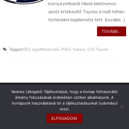
környezetbarát hibrid elektromos
autót értékesítő Toyota a múlt héten
történelmi bejelentést tett. (tovább…)
TOVÁBB...
Tagged
BEV
,
együttműködés
,
PHEV
,
Subaru
,
SUV
,
Toyota
info@toyotaclub.hu
Kedves Látogató! Tájékoztatjuk, hogy a honlap felhasználói
élmény fokozásának érdekében sütiket alkalmazunk. A
Copyright © 2026
Toyota Klub Magyarország
honlapunk használatával ön a tájékoztatásunkat tudomásul
veszi.
ELFOGADOM