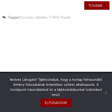
TOVÁBB...
Tagged
Docomo
,
robotika
,
T-HR3
,
Toyota
info@toyotaclub.hu
Kedves Látogató! Tájékoztatjuk, hogy a honlap felhasználói
élmény fokozásának érdekében sütiket alkalmazunk. A
Copyright © 2026
Toyota Klub Magyarország
honlapunk használatával ön a tájékoztatásunkat tudomásul
veszi.
ELFOGADOM