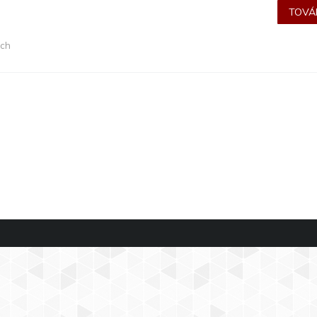
TOVÁB
uch