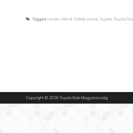
Tagged
corolla
,
Hibrid
,
Safety sense
,
Toyota
,
Toyota To
Copyright © 2026
Toyota Klub Magyarország