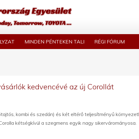
LYZAT
MINDEN PÉNTEKEN TALI
RÉGI FÓRUM
vásárlók kedvencévé az új Corollát
tajtós, kombi és szedán) és két eltérő teljesítményű környezet
 Corolla kétségkívül a szegmens egyik nagy sikervárományosa.