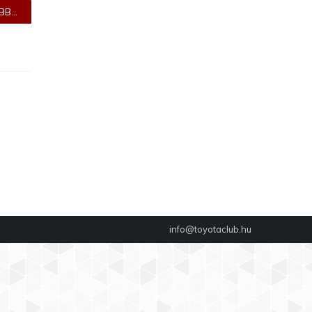
B...
info@toyotaclub.hu