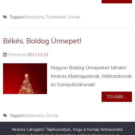
Tagged
Karácsony
,
Toyotaklub
,
Ünnep
Békés, Boldog Ünnepet!
Posted on
2017.12.23
Nagyon Boldog Ünnepeket Minden
Kedves Klubtagunknak, Márkatársnak
és Szimpatizánsnak!
TOVÁBB...
Tagged
Karácsony
,
Ünnep
Kedves Látogató! Tájékoztatjuk, hogy a honlap felhasználói