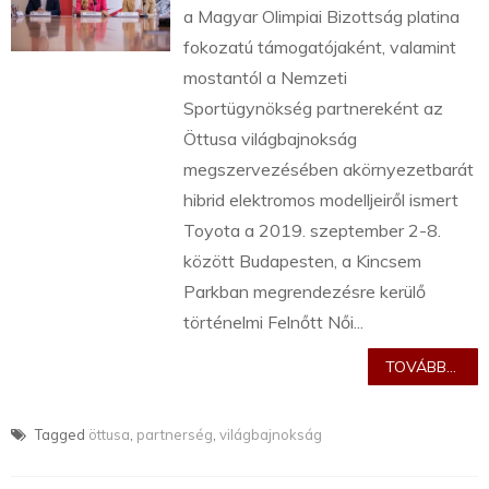
a Magyar Olimpiai Bizottság platina
fokozatú támogatójaként, valamint
mostantól a Nemzeti
Sportügynökség partnereként az
Öttusa világbajnokság
megszervezésében akörnyezetbarát
hibrid elektromos modelljeiről ismert
Toyota a 2019. szeptember 2-8.
között Budapesten, a Kincsem
Parkban megrendezésre kerülő
történelmi Felnőtt Női...
TOVÁBB...
Tagged
öttusa
,
partnerség
,
világbajnokság