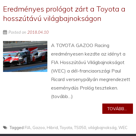
Eredményes prológot zárt a Toyota a
hosszútávú világbajnokságon
Posted on
2018.04.10
A TOYOTA GAZOO Racing
eredményesen kezdte az idényt a
FIA Hosszútávú Világbajnokságot
(WEC) a dél-franciaországi Paul
Ricard versenypályán megrendezett
eseménydús Prológ teszteken.
(tovább…)
TOVÁBB...
Tagged
FIA
,
Gazoo
,
Hibrid
,
Toyota
,
TS050
,
világbajnokság
,
WEC