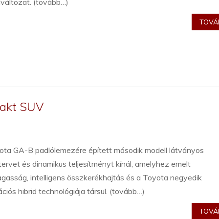
változat. (tovább…)
TOVÁB
pakt SUV
ota GA-B padlólemezére épített második modell látványos
ervet és dinamikus teljesítményt kínál, amelyhez emelt
gasság, intelligens összkerékhajtás és a Toyota negyedik
ciós hibrid technológiája társul. (tovább…)
TOVÁB