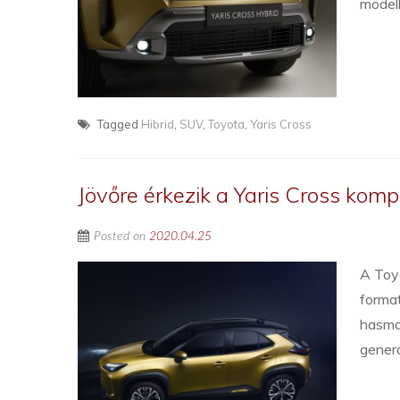
modell
Tagged
Hibrid
,
SUV
,
Toyota
,
Yaris Cross
Jövőre érkezik a Yaris Cross kom
Posted on
2020.04.25
A Toy
format
hasma
generá