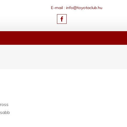
E-mail : info@toyotaclub.hu
Cross
usabb