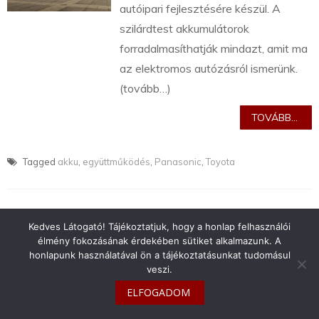
autóipari fejlesztésére készül. A
szilárdtest akkumulátorok
forradalmasíthatják mindazt, amit ma
az elektromos autózásról ismerünk.
(tovább…)
TOVÁBB...
Tagged
akku
,
együttműködés
,
Panasonic
,
Toyota
Kedves Látogató! Tájékoztatjuk, hogy a honlap felhasználói
élmény fokozásának érdekében sütiket alkalmazunk. A
info@toyotaclub.hu
honlapunk használatával ön a tájékoztatásunkat tudomásul
veszi.
Copyright © 2026
Toyota Klub Magyarország
ELFOGADOM