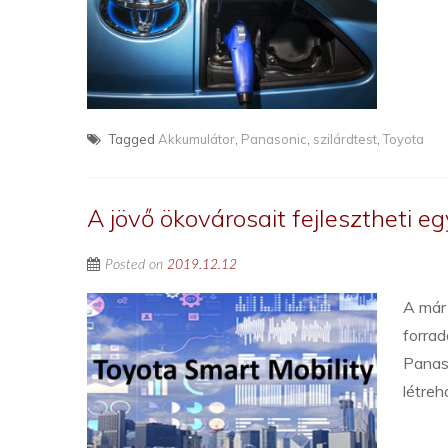
Tagged
Akkumulátor
,
Panasonic
,
szilárdtest
,
Toyota
A jövő ökovárosait fejlesztheti e
Posted on
2019.12.12
A már 
forrad
Panaso
létreh