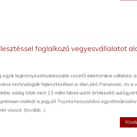
lesztéssel foglalkozó vegyesvállalatot al
g egyik legkörnyezettudatosabb vezető elektronikai vállalata, a
áros technológiák fejlesztésében is élen járó Panasonic, és a v
debb, eddig több mint 13 millió hibrid autót értékesítő autógyárt
 prémium márkát is jegyző Toyota hosszútávú együttműködés
het vissza. (tovább…)
TOVÁB