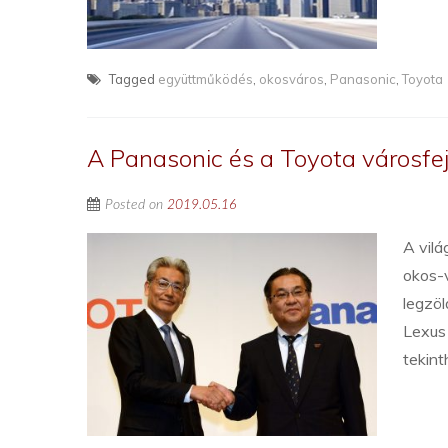
Tagged
együttműködés
,
okosváros
,
Panasonic
,
Toyota
A Panasonic és a Toyota városfej
Posted on
2019.05.16
A vilá
okos-v
legzöl
Lexus
tekint