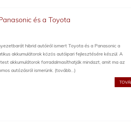
 Panasonic és a Toyota
yezetbarát hibrid autóiról ismert Toyota és a Panasonic a
tikus akkumulátorok közös autóipari fejlesztésére készül. A
dtest akkumulátorok forradalmasíthatják mindazt, amit ma az
omos autózásról ismerünk. (tovább…)
TOVÁB