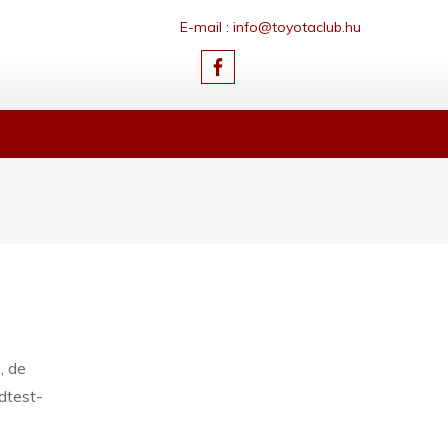
E-mail : info@toyotaclub.hu
, de
dtest-
)