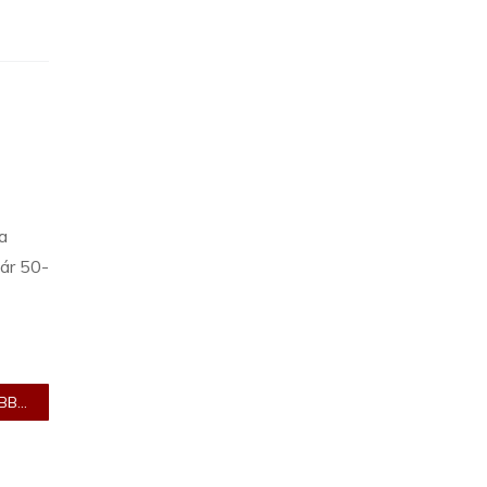
a
kár 50-
B...