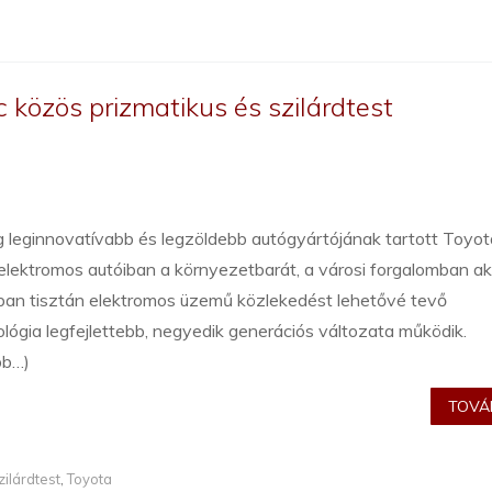
 közös prizmatikus és szilárdtest
g leginnovatívabb és legzöldebb autógyártójának tartott Toyot
 elektromos autóiban a környezetbarát, a városi forgalomban a
an tisztán elektromos üzemű közlekedést lehetővé tevő
lógia legfejlettebb, negyedik generációs változata működik.
bb…)
TOVÁB
zilárdtest
,
Toyota