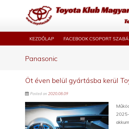
KEZDŐLAP
FACEBOOK CSOPORT SZABÁ
Panasonic
Öt éven belül gyártásba kerül T
Posted on
2020.08.09
Működő
2025-b
akkumu