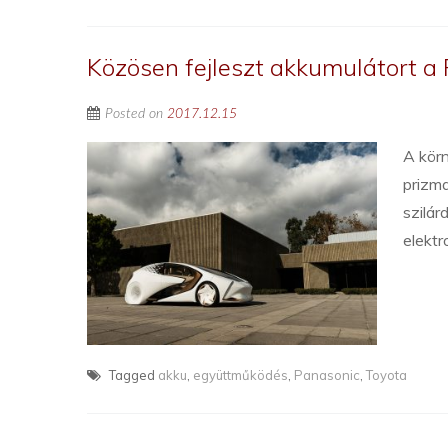
Közösen fejleszt akkumulátort a
Posted on
2017.12.15
A körn
prizma
szilár
elektr
Tagged
akku
,
együttműködés
,
Panasonic
,
Toyota