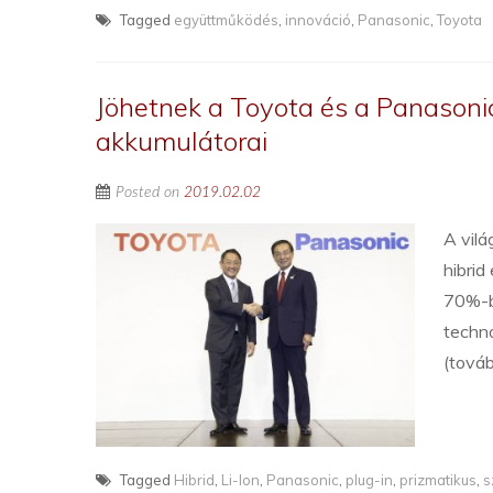
Tagged
együttműködés
,
innováció
,
Panasonic
,
Toyota
Jöhetnek a Toyota és a Panasonic
akkumulátorai
Posted on
2019.02.02
A vilá
hibrid
70%-b
techno
(tová
Tagged
Hibrid
,
Li-Ion
,
Panasonic
,
plug-in
,
prizmatikus
,
s