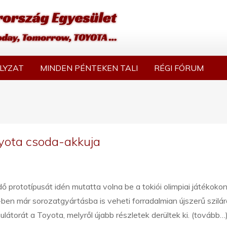
LYZAT
MINDEN PÉNTEKEN TALI
RÉGI FÓRUM
oyota csoda-akkuja
 prototípusát idén mutatta volna be a tokiói olimpiai játékokon
en már sorozatgyártásba is veheti forradalmian újszerű szilár
látorát a Toyota, melyről újabb részletek derültek ki. (tovább…