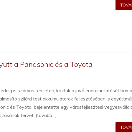
TOVÁB
gyütt a Panasonic és a Toyota
eddig is számos területen, köztük a jövő energiaellátását ham
almasító szilárd test akkumulátorok fejlesztésében is együttm
nic és Toyota bejelentette egy városfejlesztési vegyesvállal
ozásának tervét. (tovább…)
TOVÁB