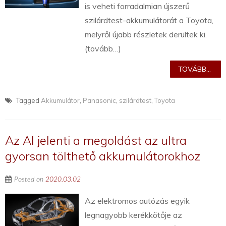
is veheti forradalmian újszerű
szilárdtest-akkumulátorát a Toyota,
melyről újabb részletek derültek ki.
(tovább…)
TOVÁBB...
Tagged
Akkumulátor
,
Panasonic
,
szilárdtest
,
Toyota
Az AI jelenti a megoldást az ultra
gyorsan tölthető akkumulátorokhoz
Posted on
2020.03.02
Az elektromos autózás egyik
legnagyobb kerékkötője az