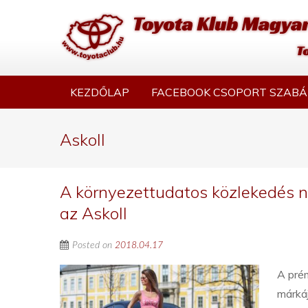
KEZDŐLAP
FACEBOOK CSOPORT SZABÁ
Askoll
A környezettudatos közlekedés n
az Askoll
Posted on
2018.04.17
A prém
márkáj