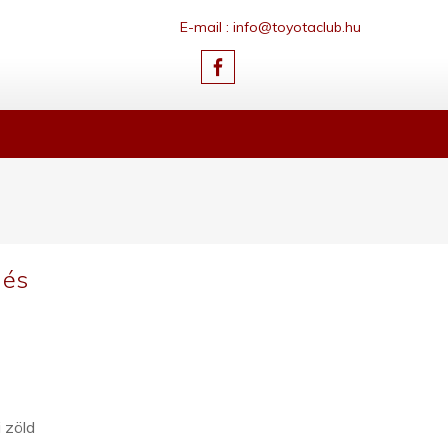
E-mail : info@toyotaclub.hu
 és
 zöld