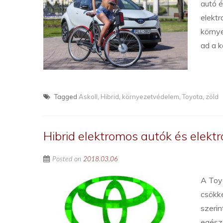
autó 
elektr
körny
ad a 
Tagged
Askoll
,
Hibrid
,
környezetvédelem
,
Toyota
,
zöld
Hibrid elektromos autók és elektr
Posted on
2018.03.06
A Toyo
csökk
szerin
egész