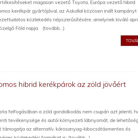
értékesítéseket magasan vezető Toyota, Európa vezető hibrid
omos kerékpár gyártójával, az Askollal közösen indít kampányt
ezettudatos közlekedés népszerűsítésére, amelynek kiváló apr
közelgő Föld napja. (tovább…)
TOVÁB
omos hibrid kerékpárok az zöld jövőért
ta felfogásában a zöld gondolkodás nem csupán azt jelenti, 
enti tevékenysége és autói környezeti lábnyomát, de lehetősé
t támogatja az alternatív, károsanyag-kibocsátásmentes és
séges közlekedési formákat is: (tovább…)