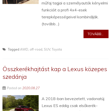
műfaj tagjai a személyautók kényelmi
funkcióit a profi 4x4-esek
terepképességeivel kombinálják.
(tovább…)
TOVÁBB...
Tagged
AWD
,
off-road
,
SUV
,
Toyota
Összkerékhajtást kap a Lexus közepes
szedánja
Posted on
2020.08.27
A 2018-ban bevezetett, vadonatúj
Lexus ES eddig csak elsőkerék-