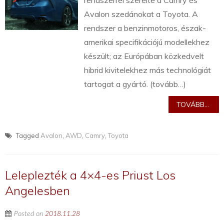
rendszerrel szerelte a Camry és
Avalon szedánokat a Toyota. A
rendszer a benzinmotoros, észak-
amerikai specifikációjú modellekhez
készült; az Európában közkedvelt
hibrid kivitelekhez más technológiát
tartogat a gyártó. (tovább…)
TOVÁBB...
Tagged
Avalon
,
AWD
,
Camry
,
Toyota
Leleplezték a 4×4-es Priust Los
Angelesben
Posted on
2018.11.28