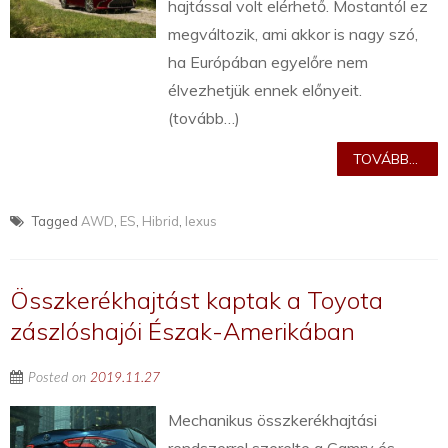
hajtással volt elérhető. Mostantól ez
megváltozik, ami akkor is nagy szó,
ha Európában egyelőre nem
élvezhetjük ennek előnyeit.
(tovább…)
TOVÁBB...
Tagged
AWD
,
ES
,
Hibrid
,
lexus
Összkerékhajtást kaptak a Toyota
zászlóshajói Észak-Amerikában
Posted on
2019.11.27
Mechanikus összkerékhajtási