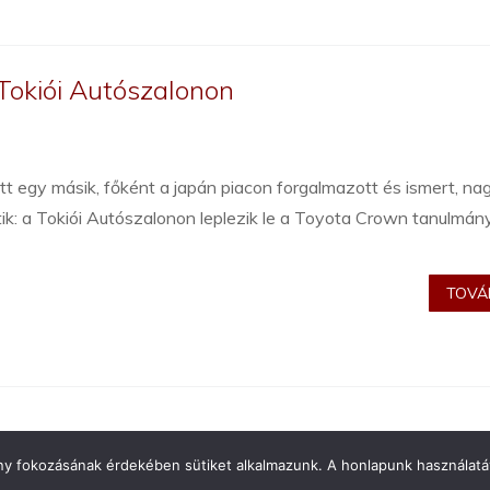
Tokiói Autószalonon
t egy másik, főként a japán piacon forgalmazott és ismert, na
ik: a Tokiói Autószalonon leplezik le a Toyota Crown tanulmányt
TOVÁB
ény fokozásának érdekében sütiket alkalmazunk. A honlapunk használatáv