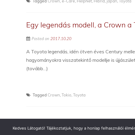
Tagged
Crown
,
e-Care
,
HelpNet
,
Hibrid
,
japán
,
Toyota
Egy legendás modell, a Crown a 
Posted on
2017.10.20
A Toyota legendás, idén ötven éves Century mellet
hagyományokra visszatekintő modellje is újjászület
(tovább…)
Tagged
Crown
,
Tokio
,
Toyota
Kedves Látogató! Tájékoztatjuk, hogy a honlap felhasználói élm
Copyright © 2026
Toyota Klub Magyarország