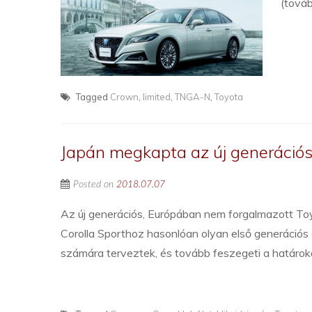
(tová
Tagged
Crown
,
limited
,
TNGA-N
,
Toyota
Japán megkapta az új generációs
Posted on
2018.07.07
Az új generációs, Európában nem forgalmazott To
Corolla Sporthoz hasonlóan olyan első generációs ö
számára terveztek, és tovább feszegeti a határok