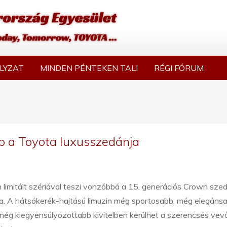
LYZAT
MINDEN PÉNTEKEN TALI
RÉGI FÓRUM
p a Toyota luxusszedánja
limitált szériával teszi vonzóbbá a 15. generációs Crown sze
a. A hátsókerék-hajtású limuzin még sportosabb, még elegáns
még kiegyensúlyozottabb kivitelben kerülhet a szerencsés vev