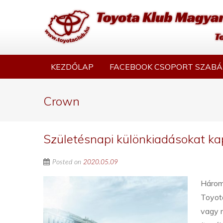
KEZDŐLAP
FACEBOOK CSOPORT SZABÁ
Crown
Születésnapi különkiadásokat ka
Posted on
2020.05.09
Három 
Toyot
vagy 