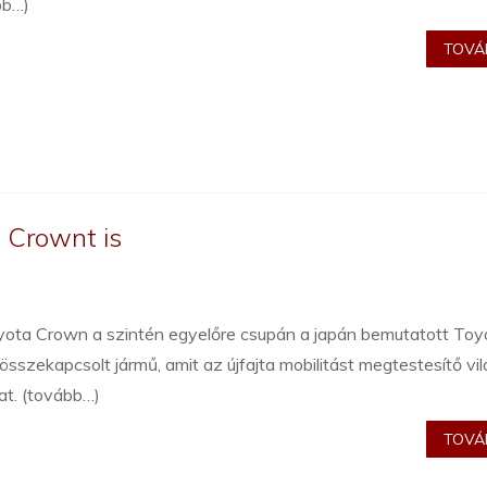
bb…)
TOVÁB
 Crownt is
yota Crown a szintén egyelőre csupán a japán bemutatott Toy
sszekapcsolt jármű, amit az újfajta mobilitást megtestesítő vil
at. (tovább…)
TOVÁB