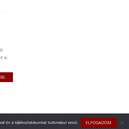
gy
 is.
B...
ELFOGADOM
al ön a tájékoztatásunkat tudomásul veszi.
info@toyotaclub.hu