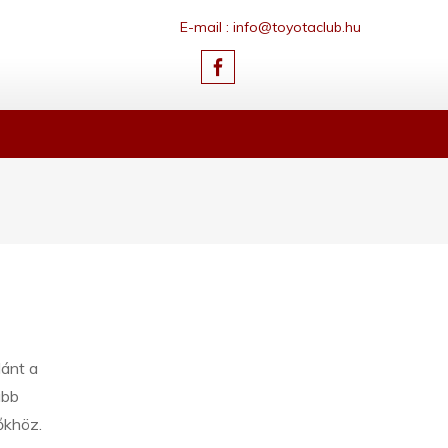
E-mail : info@toyotaclub.hu
dánt a
abb
őkhöz.