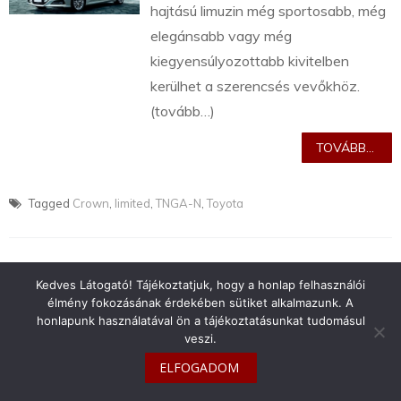
hajtású limuzin még sportosabb, még
elegánsabb vagy még
kiegyensúlyozottabb kivitelben
kerülhet a szerencsés vevőkhöz.
(tovább…)
TOVÁBB...
Tagged
Crown
,
limited
,
TNGA-N
,
Toyota
Kedves Látogató! Tájékoztatjuk, hogy a honlap felhasználói
élmény fokozásának érdekében sütiket alkalmazunk. A
info@toyotaclub.hu
honlapunk használatával ön a tájékoztatásunkat tudomásul
veszi.
Copyright © 2026
Toyota Klub Magyarország
ELFOGADOM