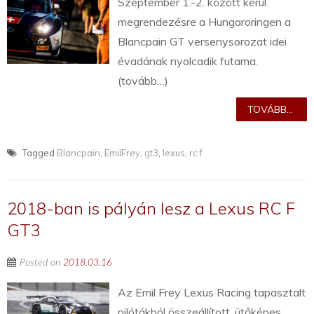
Szeptember 1.-2. között kerül
megrendezésre a Hungaroringen a
Blancpain GT versenysorozat idei
évadának nyolcadik futama.
(tovább…)
TOVÁBB...
Tagged
Blancpain
,
EmilFrey
,
gt3
,
lexus
,
rc f
2018-ban is pályán lesz a Lexus RC F
GT3
Posted on
2018.03.16
Az Emil Frey Lexus Racing tapasztalt
pilótákból összeállított, ütőképes