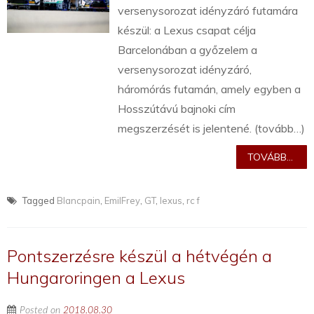
versenysorozat idényzáró futamára
készül: a Lexus csapat célja
Barcelonában a győzelem a
versenysorozat idényzáró,
háromórás futamán, amely egyben a
Hosszútávú bajnoki cím
megszerzését is jelentené. (tovább…)
TOVÁBB...
Tagged
Blancpain
,
EmilFrey
,
GT
,
lexus
,
rc f
Pontszerzésre készül a hétvégén a
Hungaroringen a Lexus
Posted on
2018.08.30