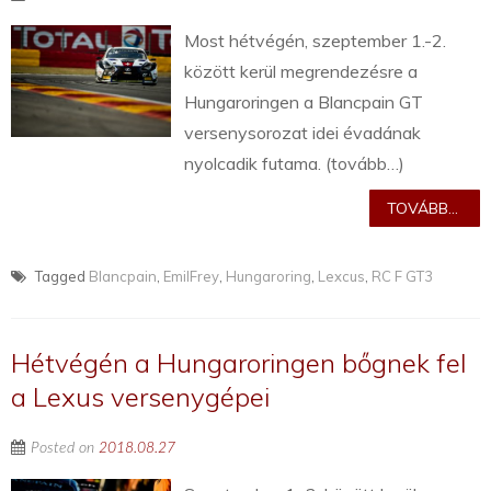
Most hétvégén, szeptember 1.-2.
között kerül megrendezésre a
Hungaroringen a Blancpain GT
versenysorozat idei évadának
nyolcadik futama. (tovább…)
TOVÁBB...
Tagged
Blancpain
,
EmilFrey
,
Hungaroring
,
Lexcus
,
RC F GT3
Hétvégén a Hungaroringen bőgnek fel
a Lexus versenygépei
Posted on
2018.08.27