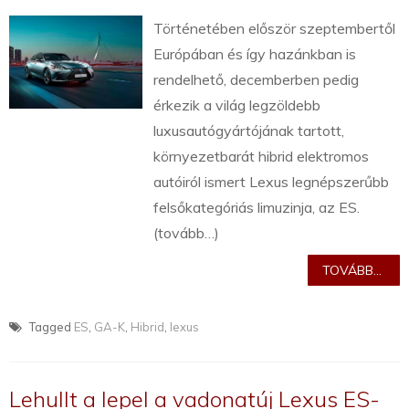
Történetében először szeptembertől
Európában és így hazánkban is
rendelhető, decemberben pedig
érkezik a világ legzöldebb
luxusautógyártójának tartott,
környezetbarát hibrid elektromos
autóiról ismert Lexus legnépszerűbb
felsőkategóriás limuzinja, az ES.
(tovább…)
TOVÁBB...
Tagged
ES
,
GA-K
,
Hibrid
,
lexus
Lehullt a lepel a vadonatúj Lexus ES-