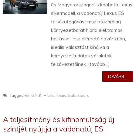
és Magyarországon is kapható Lexus
sikermodell, a vadonatúj Lexus ES
felsőkategóriás limuzin kizárólag
környezetbarát hibrid elektromos
hajtással lesz elérhető hazánkban,
ideális választást kínálva a
környezettudatos vállalatok
felsővezetőinek. (tovább…)
TOVÁBB...
Tagged
ES
,
GA-K
,
Hibrid
,
lexus
,
Sakakibara
A teljesítmény és kifinomultság új
szintjét nyújtja a vadonatúj ES