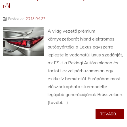
ről
Posted on
2018.04.27
A világ vezető prémium
környezetbarát hibrid elektromos
autógyártója, a Lexus egyszerre
leplezte le vadonatúj luxus szedánját,
az ES-t a Pekingi Autószalonon és
tartott ezzel párhuzamosan egy
exkluzív bemutatót Európában most
először kapható sikermodellje
legújabb generációjának Brüsszelben.
(tovább…)
TOVÁBB...