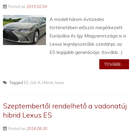
Posted on
2019.02.04
A modell három évtizedes
történetében először megérkezett
Európába és így Magyarországa is a
Lexus legnépszerűbb szedánja, az
ES legújabb generációja. (tovább…)
TOVÁBB...
Tagged
ES
,
GA-K
,
Hibrid
,
lexus
Szeptembertől rendelhető a vadonatúj
hibrid Lexus ES
Posted on
2018.08.30