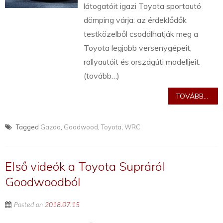
látogatóit igazi Toyota sportautó
dömping várja: az érdeklődők
testközelből csodálhatják meg a
Toyota legjobb versenygépeit,
rallyautóit és országúti modelljeit.
(tovább…)
TOVÁBB...
Tagged
Gazoo
,
Goodwood
,
Toyota
,
WRC
Első videók a Toyota Supráról
Goodwoodból
Posted on
2018.07.15