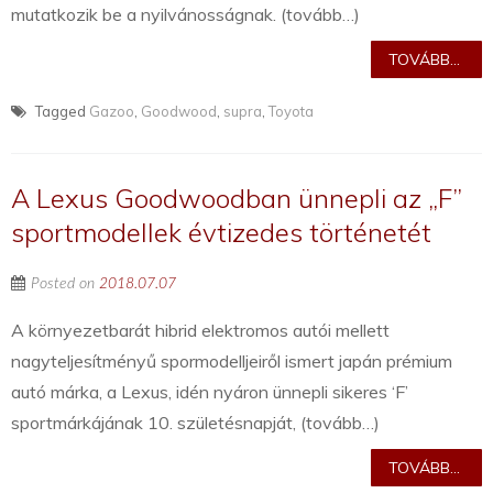
mutatkozik be a nyilvánosságnak. (tovább…)
TOVÁBB...
Tagged
Gazoo
,
Goodwood
,
supra
,
Toyota
A Lexus Goodwoodban ünnepli az „F”
sportmodellek évtizedes történetét
Posted on
2018.07.07
A környezetbarát hibrid elektromos autói mellett
nagyteljesítményű spormodelljeiről ismert japán prémium
autó márka, a Lexus, idén nyáron ünnepli sikeres ‘F’
sportmárkájának 10. születésnapját, (tovább…)
TOVÁBB...