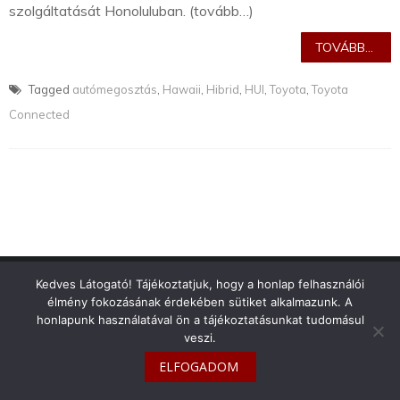
szolgáltatását Honoluluban. (tovább…)
TOVÁBB...
Tagged
autómegosztás
,
Hawaii
,
Hibrid
,
HUI
,
Toyota
,
Toyota
Connected
info@toyotaclub.hu
Kedves Látogató! Tájékoztatjuk, hogy a honlap felhasználói
élmény fokozásának érdekében sütiket alkalmazunk. A
Copyright © 2026
Toyota Klub Magyarország
honlapunk használatával ön a tájékoztatásunkat tudomásul
veszi.
ELFOGADOM