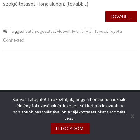
szolgáltatását Honoluluban. (tovább…)
TOVÁBB...
Tagged
autómegosztás
,
Hawaii
,
Hibrid
,
HUI
,
Toyota
,
Toyota
Connected
info@toyotaclub.hu
Kedves Látogató! Tájékoztatjuk, hogy a honlap felhasználói
élmény fokozásának érdekében sütiket alkalmazunk. A
Copyright © 2026
Toyota Klub Magyarország
honlapunk használatával ön a tájékoztatásunkat tudomásul
veszi.
ELFOGADOM