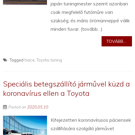
japán tuningmester szerint azonban
csak megfelelő futóműre van
szükség, és máris örömünneppé válik
minden fuvar. (tovább…)
TOVÁBB...
Tagged
hiace
,
Toyota
,
tuning
Speciális betegszállító járművel küzd a
koronavírus ellen a Toyota
Posted on
2020.05.10
Kifejezetten koronavírusos páciensek
szállítására szolgáló járművet