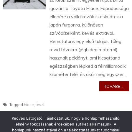
sofőrök szerint egyetlen típus bírta
igazán: a Toyota Hiace. Fapadossága
ellenére a vállalkozók is esküdtek a
japán furgonra, különösen
szívódízelként, kevés extrával.
Bemutatunk egy első tulajos, főleg
rövid távokra (jéghideg motorral)
használt példányt, ami kicsattanó
egészségben lépked a félmilliomodik
kilométer felé, és akár még egyszer ...
TOVÁBB...
Tagged
hiace
,
teszt
Kedves Látogató! Tájékoztatjuk, hogy a honlap felhasználói
élmény fokozásának érdekében sütiket alkalmazunk. A
honlapunk használatával ön a tájékoztatásunkat tudomásul