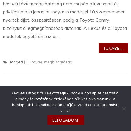
hosszú távú megbízhatóság nem csupán a luxusmárkák
privilégiuma: a japán autógyártó modelljei 10 szegmensben
nyertek díjat, összesítésben pedig a Toyota Camry
bizonyult a legmegbízhatóbb autónak. A Lexus és a Toyota
modellek egyébiránt az ös...
TOVÁBB...
Tagged
J.D. Power
,
megbízhatóság
Kedves Látogató! Tájékoztatjuk, hogy a honlap felhasználói
info@toyotaclub.hu
élmény fokozásának érdekében sütiket alkalmazunk. A
honlapunk használatával ön a tájékoztatásunkat tudomásul
Copyright © 2026
Toyota Klub Magyarország
veszi.
ELFOGADOM