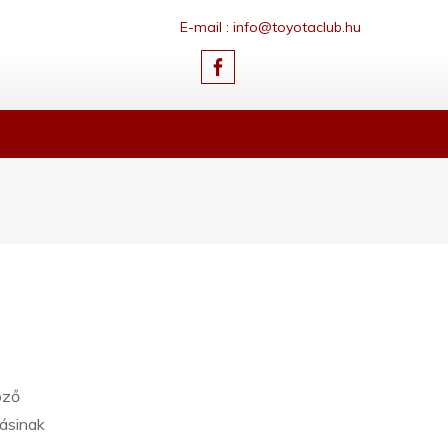
E-mail : info@toyotaclub.hu
öző
ásinak