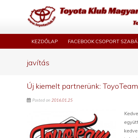
KEZDŐLAP
FACEBOOK CSOPORT SZABÁ
javítás
Új kiemelt partnerünk: ToyoTea
Posted on
2016.01.25
Kedves
együtt
kedve