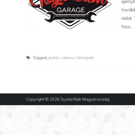
igényb
továb
oldal:
friss...
Tagged
javítás
,
szerviz
,
támogató
Copyright © 2026
Toyota Klub Magyarország