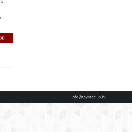
 a
a
B...
info@toyotaclub.hu