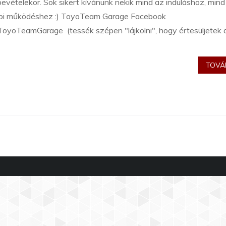
evételekor. Sok sikert kívánunk nekik mind az induláshoz, mind
bi működéshez :) ToyoTeam Garage Facebook
 ToyoTeamGarage (tessék szépen "lájkolni", hogy értesüljetek 
TOVÁB