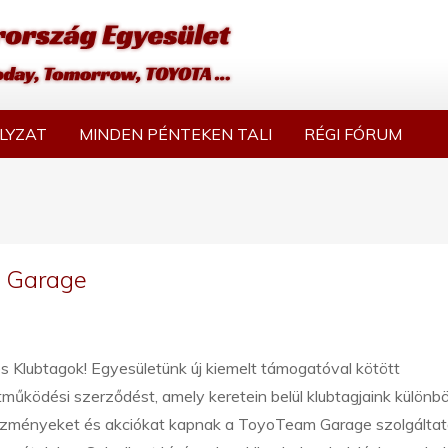
LYZAT
MINDEN PÉNTEKEN TALI
RÉGI FÓRUM
m Garage
 Klubtagok! Egyesületünk új kiemelt támogatóval kötött
működési szerződést, amely keretein belül klubtagjaink különb
zményeket és akciókat kapnak a ToyoTeam Garage szolgáltat