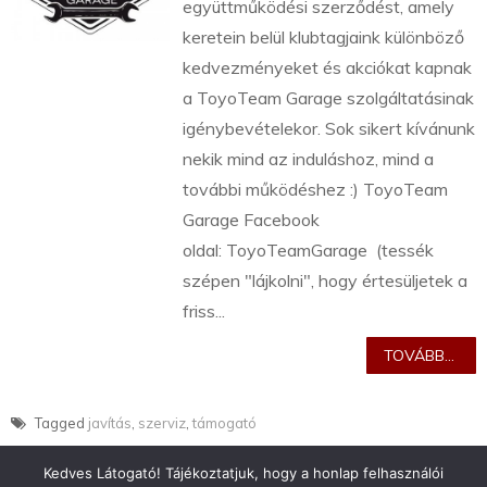
együttműködési szerződést, amely
keretein belül klubtagjaink különböző
kedvezményeket és akciókat kapnak
a ToyoTeam Garage szolgáltatásinak
igénybevételekor. Sok sikert kívánunk
nekik mind az induláshoz, mind a
további működéshez :) ToyoTeam
Garage Facebook
oldal: ToyoTeamGarage (tessék
szépen "lájkolni", hogy értesüljetek a
friss...
TOVÁBB...
Tagged
javítás
,
szerviz
,
támogató
Kedves Látogató! Tájékoztatjuk, hogy a honlap felhasználói