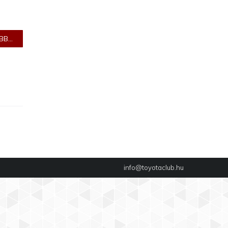
B...
info@toyotaclub.hu