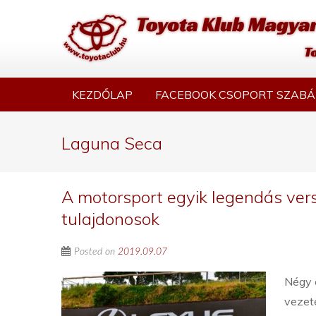
KEZDŐLAP
FACEBOOK CSOPORT SZABÁ
Laguna Seca
A motorsport egyik legendás ver
tulajdonosok
Posted on
2019.09.07
Négy 
vezet