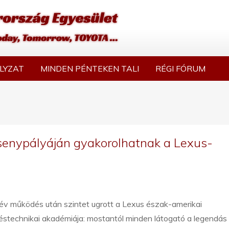
LYZAT
MINDEN PÉNTEKEN TALI
RÉGI FÓRUM
senypályáján gyakorolhatnak a Lexus-
év működés után szintet ugrott a Lexus észak-amerikai
éstechnikai akadémiája: mostantól minden látogató a legendás