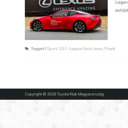
Lagun
autójá
Tagged
FSport
,
GS F
,
Laguna Seca
,
lexus
,
Pruett
Copyright © 2026
Toyota Klub Magyarország