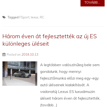
TOVÁBB...
Tagged
FSport
,
lexus
,
RC
Három éven át fejlesztették az új ES
különleges üléseit
Posted on
2018.10.13
A legtöbben valószínűleg bele sem
gondolunk, hogy mennyi
fejlesztőmunka előzi meg egy-egy
autó üléseinek kialakítását. A
vadonatúj Lexus ES luxuslimuzin
üléseit három éven át fejlesztették,
(tovább…)