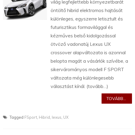
világ legfejlettebb környezetbarát
öntöltő hibrid elektromos hajtását
különleges, egyszerre letisztult és
futurisztikus formavilággal és
kézműves belső kidolgozással
ötvöző vadonatúj Lexus UX
crossover alapváltozata is azonnal
belopta magát a vásárlók szívébe, a
sikervárományos modell F SPORT
változata még különlegesebb
választást kínál. (tovább…)
TOVÁBB...
Tagged
FSport
,
Hibrid
,
lexus
,
UX