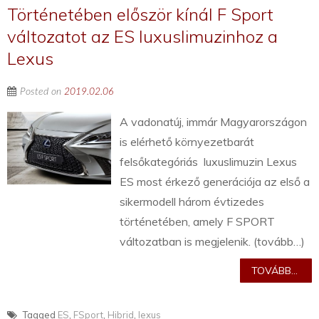
Történetében először kínál F Sport
változatot az ES luxuslimuzinhoz a
Lexus
Posted on
2019.02.06
A vadonatúj, immár Magyarországon
is elérhető környezetbarát
felsőkategóriás luxuslimuzin Lexus
ES most érkező generációja az első a
sikermodell három évtizedes
történetében, amely F SPORT
változatban is megjelenik. (tovább…)
TOVÁBB...
Tagged
ES
,
FSport
,
Hibrid
,
lexus