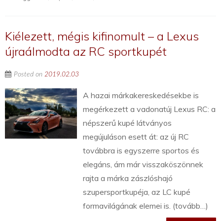
Kiélezett, mégis kifinomult – a Lexus
újraálmodta az RC sportkupét
Posted on
2019.02.03
A hazai márkakereskedésekbe is
megérkezett a vadonatúj Lexus RC: a
népszerű kupé látványos
megújuláson esett át: az új RC
továbbra is egyszerre sportos és
elegáns, ám már visszaköszönnek
rajta a márka zászlóshajó
szupersportkupéja, az LC kupé
formavilágának elemei is. (tovább…)