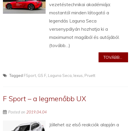
vezetéstechnikai akadémiája:
mostantól minden látogató a
legendás Laguna Seca
versenypályán hozhatja ki a
maximumot magából és autójából.
(tovább…)
TOVÁBB...
Tagged
FSport
,
GS F
,
Laguna Seca
,
lexus
,
Pruett
F Sport – a legmenőbb UX
Posted on
2019.04.04
Jóllehet az első reakciók alapján a