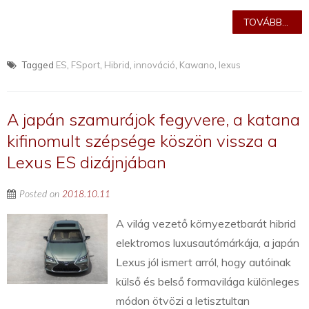
TOVÁBB...
Tagged
ES
,
FSport
,
Hibrid
,
innováció
,
Kawano
,
lexus
A japán szamurájok fegyvere, a katana
kifinomult szépsége köszön vissza a
Lexus ES dizájnjában
Posted on
2018.10.11
A világ vezető környezetbarát hibrid
elektromos luxusautómárkája, a japán
Lexus jól ismert arról, hogy autóinak
külső és belső formavilága különleges
módon ötvözi a letisztultan