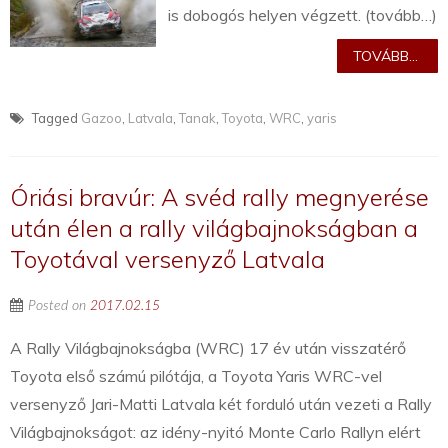
is dobogós helyen végzett. (tovább…)
TOVÁBB...
Tagged
Gazoo
,
Latvala
,
Tanak
,
Toyota
,
WRC
,
yaris
Óriási bravúr: A svéd rally megnyerése
után élen a rally világbajnokságban a
Toyotával versenyző Latvala
Posted on
2017.02.15
A Rally Világbajnokságba (WRC) 17 év után visszatérő
Toyota első számú pilótája, a Toyota Yaris WRC-vel
versenyző Jari-Matti Latvala két forduló után vezeti a Rally
Világbajnokságot: az idény-nyitó Monte Carlo Rallyn elért