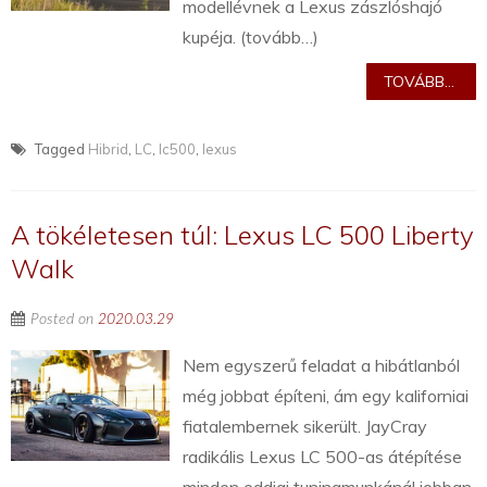
modellévnek a Lexus zászlóshajó
kupéja. (tovább…)
TOVÁBB...
Tagged
Hibrid
,
LC
,
lc500
,
lexus
A tökéletesen túl: Lexus LC 500 Liberty
Walk
Posted on
2020.03.29
Nem egyszerű feladat a hibátlanból
még jobbat építeni, ám egy kaliforniai
fiatalembernek sikerült. JayCray
radikális Lexus LC 500-as átépítése