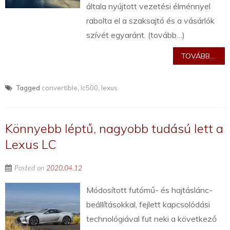
általa nyújtott vezetési élménnyel
rabolta el a szaksajtó és a vásárlók
szívét egyaránt. (tovább…)
TOVÁBB...
Tagged
convertible
,
lc500
,
lexus
Könnyebb léptű, nagyobb tudású lett a
Lexus LC
Posted on
2020.04.12
Módosított futómű- és hajtáslánc-
beállításokkal, fejlett kapcsolódási
technológiával fut neki a következő