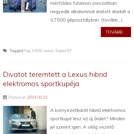
mérföldes futamon sorozatban
negyedik alkalommal aratott diadalt a
GT500 géposztályban. (tovább…)
TOVÁBB...
Tagged
Fuji
,
lc500
,
lexus
,
SuperGT
Divatot teremtett a Lexus hibrid
elektromos sportkupéja
Posted on
2019.03.31
A környezetbarát hibrid elektromos
sportkupé lesz az új őrület? Minden
jel szerint igen. A világ vezető