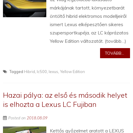
márkájának tartott, környezetbarát
öntöltő hibrid elektromos modelljeiről
ismert Lexus elképesztően sikeres
szupersportkupéja, az LC káprázatos
Yellow Edition változatát. (tovább…)
TOVÁBB...
Tagged
Hibrid
,
lc500
,
lexus
,
Yellow Edition
Hazai pálya: az első és második helyet
is elhozta a Lexus LC Fujiban
Posted on
2018.08.09
Kettős győzelmet aratott a LEXUS