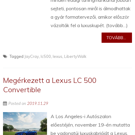
minden eddigi tuningmunkánál jobban
sejteti, pontosan miről is álmodhattak
a gyár formatervezői, amikor először
vázolták fel a luxuskupét. (tovább…)
TOVÁBB...
Tagged
JayCray
,
lc500
,
lexus
,
LibertyWalk
Megérkezett a Lexus LC 500
Convertible
Posted on
2019.11.29
A Los Angeles-i Autószalon
előestéjén, november 19-én mutatta
be vadonatúj luxuskabrióját a Lexus.