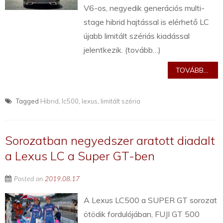
V6-os, negyedik generációs multi-
stage hibrid hajtással is elérhető LC
újabb limitált szériás kiadással
jelentkezik. (tovább…)
TOVÁBB...
Tagged
Hibrid
,
lc500
,
lexus
,
limitált széria
Sorozatban negyedszer aratott diadalt
a Lexus LC a Super GT-ben
Posted on
2019.08.17
A Lexus LC500 a SUPER GT sorozat
ötödik fordulójában, FUJI GT 500