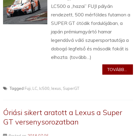
LC500 a „hazai” FUJI pályán
rendezett, 500 mérföldes futamon a
SUPER GT ötödik fordulójában, a
japán prémiumgyártó hamar
legendává váló szupersportautója a
dobogó legfelső és második fokát is
elhozta. (tovább…)
TOVÁBB...
Tagged
Fuji
,
LC
,
lc500
,
lexus
,
SuperGT
Óriási sikert aratott a Lexus a Super
GT versenysorozatban