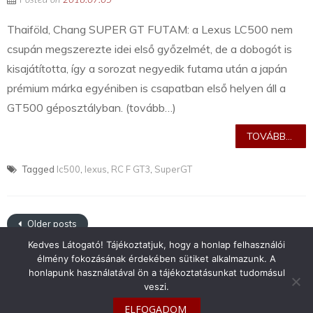
Posted on
2018.07.05
Thaiföld, Chang SUPER GT FUTAM: a Lexus LC500 nem
csupán megszerezte idei első győzelmét, de a dobogót is
kisajátította, így a sorozat negyedik futama után a japán
prémium márka egyéniben is csapatban első helyen áll a
GT500 géposztályban. (tovább…)
TOVÁBB...
Tagged
lc500
,
lexus
,
RC F GT3
,
SuperGT
Older posts
Kedves Látogató! Tájékoztatjuk, hogy a honlap felhasználói
élmény fokozásának érdekében sütiket alkalmazunk. A
honlapunk használatával ön a tájékoztatásunkat tudomásul
veszi.
info@toyotaclub.hu
ELFOGADOM