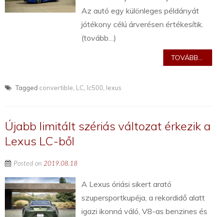
Az autó egy különleges példányát
jótékony célú árverésen értékesítik.
(tovább…)
TOVÁBB...
Tagged
convertible
,
LC
,
lc500
,
lexus
Újabb limitált szériás változat érkezik a
Lexus LC-ből
Posted on
2019.08.18
A Lexus óriási sikert arató
szupersportkupéja, a rekordidő alatt
igazi ikonná váló, V8-as benzines és