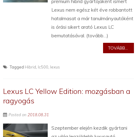
prémium hibrid gyártójaként ismert
Lexus nem egész két éve robbantott
hatalmasat a már tanulmányautóként
is órási sikert arató Lexus LC
bemutatásával. (tovább…)
TOVÁBB...
Tagged
Hibrid
,
lc500
,
lexus
Lexus LC Yellow Edition: mozgásban a
ragyogás
Posted on
2018.08.31
Szeptember elején kezdik gyártani
az világ legzöldebb luxusautó