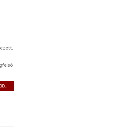
ezett,
gfelső
B...