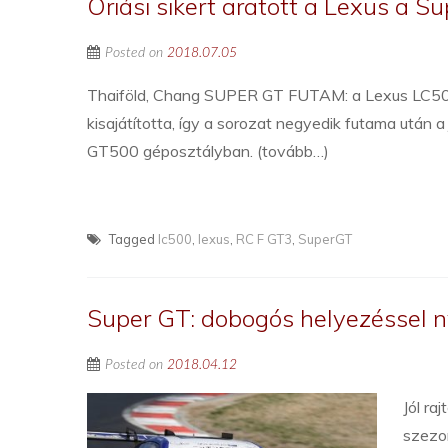
Óriási sikert aratott a Lexus a 
Posted on
2018.07.05
Thaiföld, Chang SUPER GT FUTAM: a Lexus LC500 
kisajátította, így a sorozat negyedik futama után 
GT500 géposztályban. (tovább…)
Tagged
lc500
,
lexus
,
RC F GT3
,
SuperGT
Super GT: dobogós helyezéssel n
Posted on
2018.04.12
Jól ra
szezo