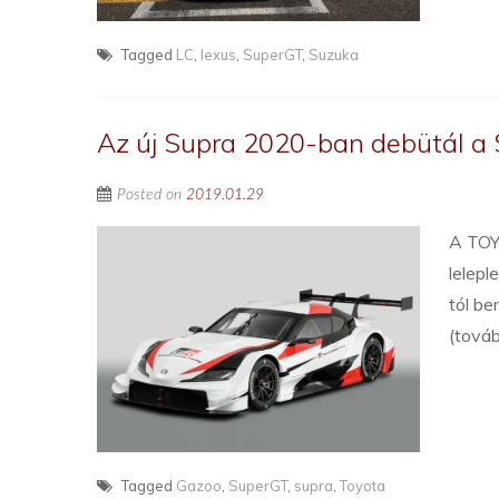
Tagged
LC
,
lexus
,
SuperGT
,
Suzuka
Az új Supra 2020-ban debütál a
Posted on
2019.01.29
A TOY
lelepl
tól b
(tová
Tagged
Gazoo
,
SuperGT
,
supra
,
Toyota