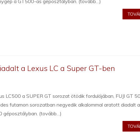
nygép a GT500-as géposztályban. (tovább…)
TOVÁB
iadalt a Lexus LC a Super GT-ben
us LC500 a SUPER GT sorozat ötödik fordulójában, FUJI GT 5
des futamon sorozatban negyedik alkalommal aratott diadalt 
 géposztályban. (tovább…)
TOVÁB