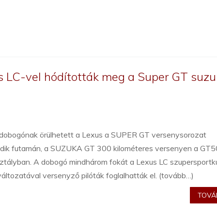
 LC-vel hódították meg a Super GT suzu
a dobogónak örülhetett a Lexus a SUPER GT versenysorozat
dik futamán, a SUZUKA GT 300 kilométeres versenyen a GT
ztályban. A dobogó mindhárom fokát a Lexus LC szupersportk
áltozatával versenyző pilóták foglalhatták el. (tovább…)
TOVÁB