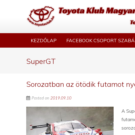
KEZDŐLAP
FACEBOOK CSOPORT SZABÁ
SuperGT
Sorozatban az ötödik futamot ny
Posted on
2019.09.10
A Sup
futam
soroz