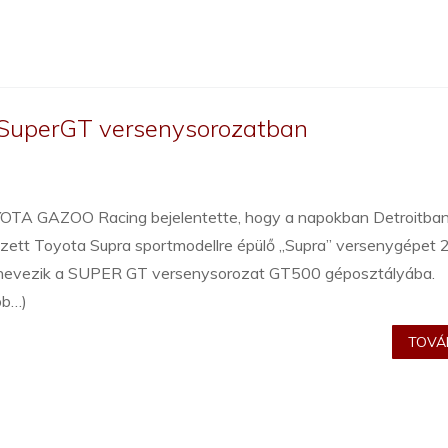
 SuperGT versenysorozatban
OTA GAZOO Racing bejelentette, hogy a napokban Detroitba
ezett Toyota Supra sportmodellre épülő „Supra” versenygépet
enevezik a SUPER GT versenysorozat GT500 géposztályába.
bb…)
TOVÁB