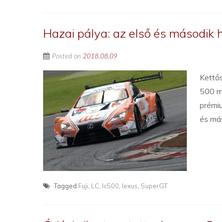
Hazai pálya: az első és második h
Posted on
2018.08.09
Kettő
500 m
prémi
és más
Tagged
Fuji
,
LC
,
lc500
,
lexus
,
SuperGT