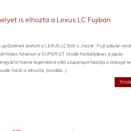
elyet is elhozta a Lexus LC Fujiban
s győzelmet aratott a LEXUS LC500 a „hazai” FUJI pályán rend
érföldes futamon a SUPER GT ötödik fordulójában, a japán
umgyártó hamar legendává váló szupersportautója a dobogó le
odik fokát is elhozta. (tovább…)
TOVÁB