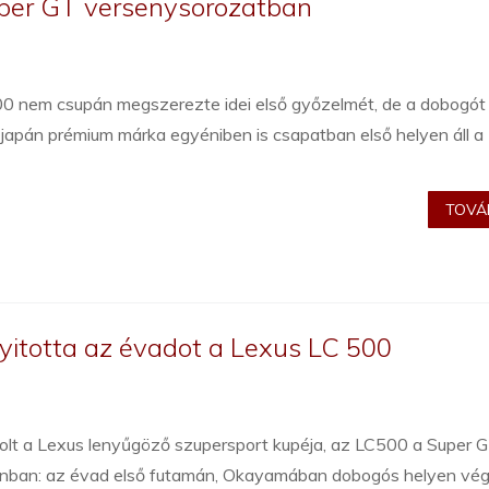
Super GT versenysorozatban
nem csupán megszerezte idei első győzelmét, de a dobogót 
a japán prémium márka egyéniben is csapatban első helyen áll a
TOVÁB
yitotta az évadot a Lexus LC 500
jtolt a Lexus lenyűgöző szupersport kupéja, az LC500 a Super 
nban: az évad első futamán, Okayamában dobogós helyen vég