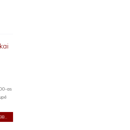
kai
500-as
upé
B...