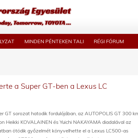
LYZAT
MINDEN PÉNTEKEN TALI
RÉGI FÓRUM
erte a Super GT-ben a Lexus LC
er GT sorozat hatodik fordulójában, az AUTOPOLIS GT 300 k
on Heikki KOVALAINEN és Yuichi NAKAYAMA diadalával az
atban ötödik győzelmét könyvelhette el a Lexus LC500-as