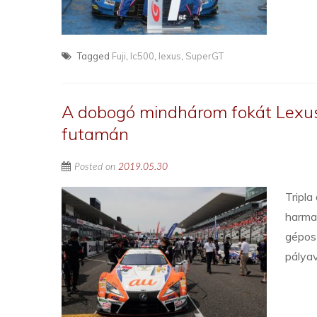
Tagged
Fuji
,
lc500
,
lexus
,
SuperGT
A dobogó mindhárom fokát Lexus
futamán
Posted on
2019.05.30
Tripl
harma
gépos
pályav