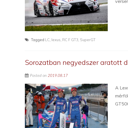
verse
Tagged
LC
,
lexus
,
RC F GT3
,
SuperGT
Sorozatban negyedszer aratott d
Posted on
2019.08.17
A Lex
mérföl
GT500