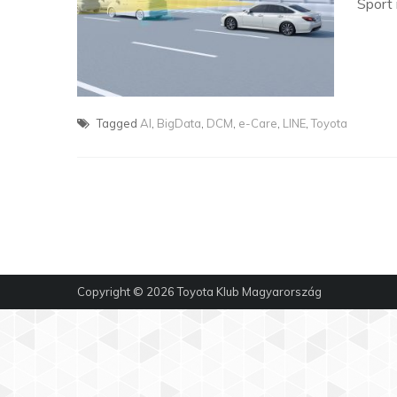
Sport
Tagged
AI
,
BigData
,
DCM
,
e-Care
,
LINE
,
Toyota
Copyright © 2026
Toyota Klub Magyarország