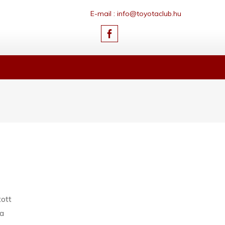
E-mail : info@toyotaclub.hu
ott
la