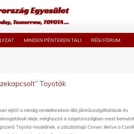
LYZAT
MINDEN PÉNTEKEN TALI
RÉGI FÓRUM
zekapcsolt” Toyoták
an eljött a mindig rendelkezésre álló járműszolgáltatások és
támogatások ideje, méghozzá a szigetországban most bemutat
pszerű Toyota-modellnek, a zászlóshajó Crown, illetve a Corol