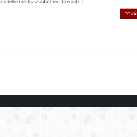
 modelleknek köszönhetően. (tovább…)
TOVÁB