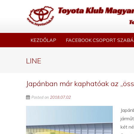
KEZDŐLAP
FACEBOOK CSOPORT SZABÁ
LINE
Japánban már kaphatóak az „öss
Posted on
2018.07.02
Japánb
jármű
két né