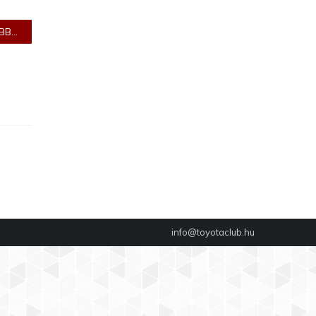
B...
info@toyotaclub.hu