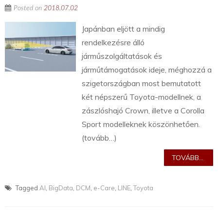
Posted on
2018.07.02
Japánban eljött a mindig
rendelkezésre álló
járműszolgáltatások és
járműtámogatások ideje, méghozzá a
szigetországban most bemutatott
két népszerű Toyota-modellnek, a
zászlóshajó Crown, illetve a Corolla
Sport modelleknek köszönhetően.
(tovább…)
TOVÁBB...
Tagged
AI
,
BigData
,
DCM
,
e-Care
,
LINE
,
Toyota