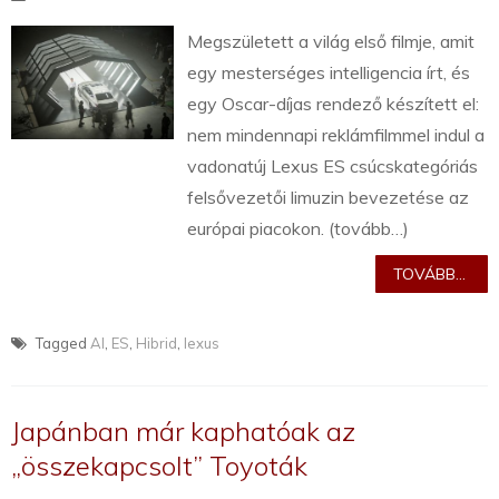
Megszületett a világ első filmje, amit
egy mesterséges intelligencia írt, és
egy Oscar-díjas rendező készített el:
nem mindennapi reklámfilmmel indul a
vadonatúj Lexus ES csúcskategóriás
felsővezetői limuzin bevezetése az
európai piacokon. (tovább…)
TOVÁBB...
Tagged
AI
,
ES
,
Hibrid
,
lexus
Japánban már kaphatóak az
„összekapcsolt” Toyoták