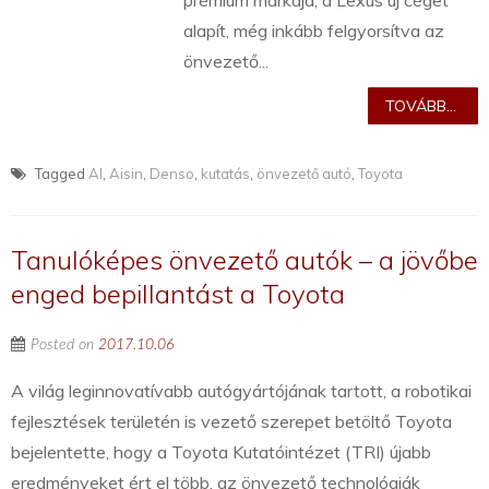
prémium márkája, a Lexus új céget
alapít, még inkább felgyorsítva az
önvezető...
TOVÁBB...
Tagged
AI
,
Aisin
,
Denso
,
kutatás
,
önvezető autó
,
Toyota
Tanulóképes önvezető autók – a jövőbe
enged bepillantást a Toyota
Posted on
2017.10.06
A világ leginnovatívabb autógyártójának tartott, a robotikai
fejlesztések területén is vezető szerepet betöltő Toyota
bejelentette, hogy a Toyota Kutatóintézet (TRI) újabb
eredményeket ért el több, az önvezető technológiák