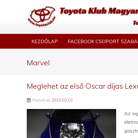
KEZDŐLAP
FACEBOOK CSOPORT SZABÁ
Marvel
Meglehet az első Oscar díjas Lex
Posted on
2019.02.01
Az ’eg
életm
gasztr