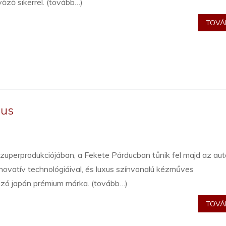
ző sikerrel. (tovább…)
TOVÁB
xus
zuperprodukciójában, a Fekete Párducban tűnik fel majd az aut
 innovatív technológiáival, és luxus színvonalú kézműves
mozó japán prémium márka. (tovább…)
TOVÁB