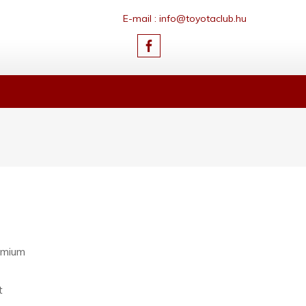
E-mail : info@toyotaclub.hu
rémium
t