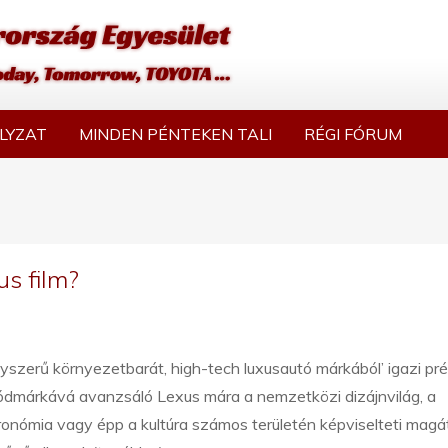
LYZAT
MINDEN PÉNTEKEN TALI
RÉGI FÓRUM
us film?
yszerű környezetbarát, high-tech luxusautó márkából’ igazi p
ódmárkává avanzsáló Lexus mára a nemzetközi dizájnvilág, a
onómia vagy épp a kultúra számos területén képviselteti magá