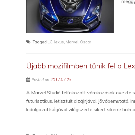
meggyő
Tagged
LC
,
lexus
,
Marvel
,
Oscar
Újabb mozifilmben tűnik fel a Le
Posted on
2017.07.25
A Marvel Stúdió felfokozott várakozások övezte s
futurisztikus, letisztult dizájnjával, jövőbemutató,
kidolgozottságával világszerte sikert sikerre hal